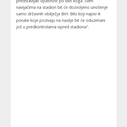
predstavljati opasnost po bilo koga. Svim
navijačima na stadion bit će dozvoljeno unošenje
samo državnih obilježja BiH. Bilo koji napisi ili
poruke koje pozivaju na nasilje bit će oduzimani
još u predkontrolama ispred stadiona”.