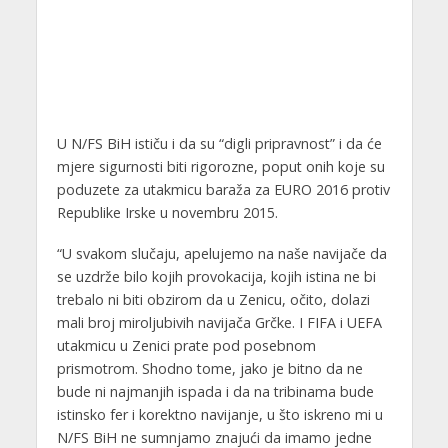
U N/FS BiH ističu i da su “digli pripravnost” i da će
mjere sigurnosti biti rigorozne, poput onih koje su
poduzete za utakmicu baraža za EURO 2016 protiv
Republike Irske u novembru 2015.
“U svakom slučaju, apelujemo na naše navijače da
se uzdrže bilo kojih provokacija, kojih istina ne bi
trebalo ni biti obzirom da u Zenicu, očito, dolazi
mali broj miroljubivih navijača Grčke. I FIFA i UEFA
utakmicu u Zenici prate pod posebnom
prismotrom. Shodno tome, jako je bitno da ne
bude ni najmanjih ispada i da na tribinama bude
istinsko fer i korektno navijanje, u što iskreno mi u
N/FS BiH ne sumnjamo znajući da imamo jedne