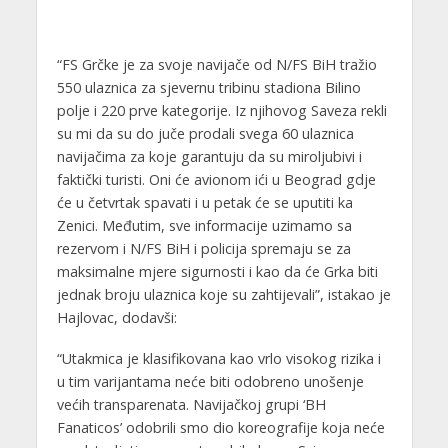
“FS Grčke je za svoje navijače od N/FS BiH tražio
550 ulaznica za sjevernu tribinu stadiona Bilino
polje i 220 prve kategorije. Iz njihovog Saveza rekli
su mi da su do juče prodali svega 60 ulaznica
navijačima za koje garantuju da su miroljubivi i
faktički turisti. Oni će avionom ići u Beograd gdje
će u četvrtak spavati i u petak će se uputiti ka
Zenici. Međutim, sve informacije uzimamo sa
rezervom i N/FS BiH i policija spremaju se za
maksimalne mjere sigurnosti i kao da će Grka biti
jednak broju ulaznica koje su zahtijevali”, istakao je
Hajlovac, dodavši:
“Utakmica je klasifikovana kao vrlo visokog rizika i
u tim varijantama neće biti odobreno unošenje
većih transparenata. Navijačkoj grupi ‘BH
Fanaticos’ odobrili smo dio koreografije koja neće