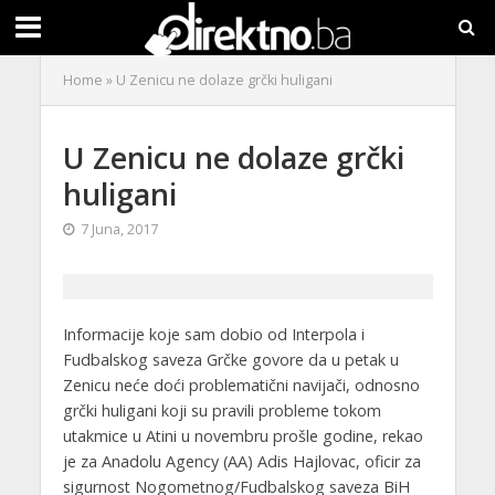
Home
»
U Zenicu ne dolaze grčki huligani
U Zenicu ne dolaze grčki
huligani
7 Juna, 2017
Informacije koje sam dobio od Interpola i
Fudbalskog saveza Grčke govore da u petak u
Zenicu neće doći problematični navijači, odnosno
grčki huligani koji su pravili probleme tokom
utakmice u Atini u novembru prošle godine, rekao
je za Anadolu Agency (AA) Adis Hajlovac, oficir za
sigurnost Nogometnog/Fudbalskog saveza BiH