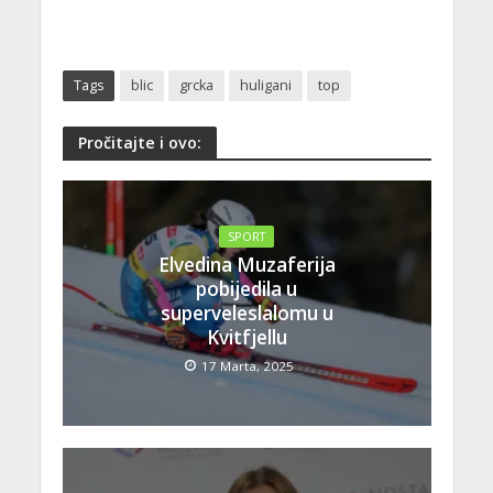
Tags
blic
grcka
huligani
top
Pročitajte i ovo:
SPORT
Elvedina Muzaferija
pobijedila u
superveleslalomu u
Kvitfjellu
17 Marta, 2025