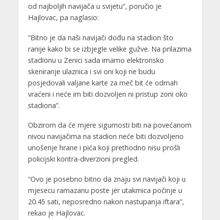
od najboljih navijača u svijetu”, poručio je
Hajlovac, pa naglasio:
“Bitno je da naši navijači dođu na stadion što
ranije kako bi se izbjegle velike gužve. Na prilazima
stadionu u Zenici sada imamo elektronsko
skeniranje ulaznica i svi oni koji ne budu
posjedovali valjane karte za meč bit će odmah
vraćeni i neće im biti dozvoljen ni pristup zoni oko
stadiona”.
Obzirom da će mjere sigurnosti biti na povećanom
nivou navijačima na stadion neće biti dozvoljeno
unošenje hrane i pića koji prethodno nisu prošli
policijski kontra-diverzioni pregled.
“Ovo je posebno bitno da znaju svi navijači koji u
mjesecu ramazanu poste jer utakmica počinje u
20.45 sati, neposredno nakon nastupanja iftara”,
rekao je Hajlovac.