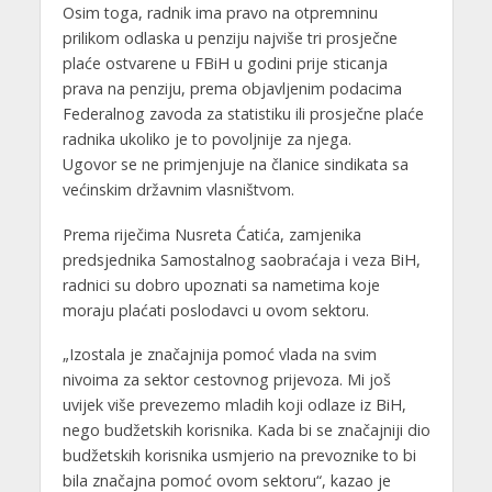
Osim toga, radnik ima pravo na otpremninu
prilikom odlaska u penziju najviše tri prosječne
plaće ostvarene u FBiH u godini prije sticanja
prava na penziju, prema objavljenim podacima
Federalnog zavoda za statistiku ili prosječne plaće
radnika ukoliko je to povoljnije za njega.
Ugovor se ne primjenjuje na članice sindikata sa
većinskim državnim vlasništvom.
Prema riječima Nusreta Ćatića, zamjenika
predsjednika Samostalnog saobraćaja i veza BiH,
radnici su dobro upoznati sa nametima koje
moraju plaćati poslodavci u ovom sektoru.
„Izostala je značajnija pomoć vlada na svim
nivoima za sektor cestovnog prijevoza. Mi još
uvijek više prevezemo mladih koji odlaze iz BiH,
nego budžetskih korisnika. Kada bi se značajniji dio
budžetskih korisnika usmjerio na prevoznike to bi
bila značajna pomoć ovom sektoru“, kazao je