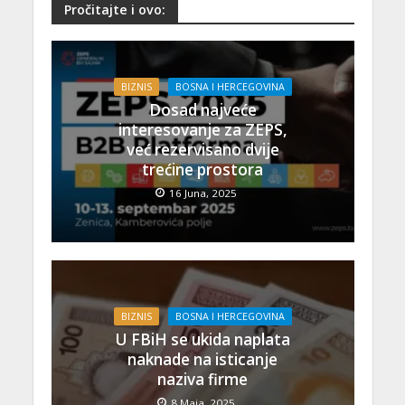
Pročitajte i ovo:
BIZNIS
BOSNA I HERCEGOVINA
Dosad najveće
interesovanje za ZEPS,
već rezervisano dvije
trećine prostora
16 Juna, 2025
BIZNIS
BOSNA I HERCEGOVINA
U FBiH se ukida naplata
naknade na isticanje
naziva firme
8 Maja, 2025