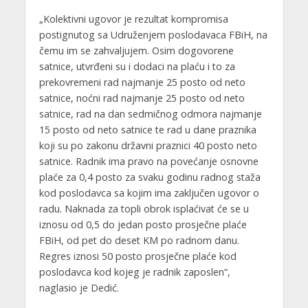
„Kolektivni ugovor je rezultat kompromisa
postignutog sa Udruženjem poslodavaca FBiH, na
čemu im se zahvaljujem. Osim dogovorene
satnice, utvrđeni su i dodaci na plaću i to za
prekovremeni rad najmanje 25 posto od neto
satnice, noćni rad najmanje 25 posto od neto
satnice, rad na dan sedmičnog odmora najmanje
15 posto od neto satnice te rad u dane praznika
koji su po zakonu državni praznici 40 posto neto
satnice. Radnik ima pravo na povećanje osnovne
plaće za 0,4 posto za svaku godinu radnog staža
kod poslodavca sa kojim ima zaključen ugovor o
radu. Naknada za topli obrok isplaćivat će se u
iznosu od 0,5 do jedan posto prosječne plaće
FBiH, od pet do deset KM po radnom danu.
Regres iznosi 50 posto prosječne plaće kod
poslodavca kod kojeg je radnik zaposlen“,
naglasio je Dedić.