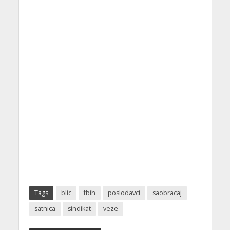
Tags
blic
fbih
poslodavci
saobracaj
satnica
sindikat
veze