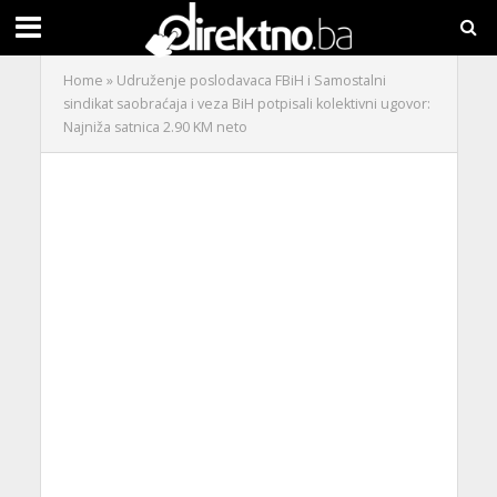
Home
»
Udruženje poslodavaca FBiH i Samostalni
sindikat saobraćaja i veza BiH potpisali kolektivni ugovor:
Najniža satnica 2.90 KM neto