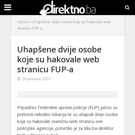
Home
»
Uhapšene dvije osobe koje su hakovale web
stranicu FUP-a
Uhapšene dvije osobe
koje su hakovale web
stranicu FUP-a
20 Januara, 2017
Pripadnici Federalne uprave policije (FUP) jutros su
pretresli nekoliko lokacija te su uhapsili dvije osobe
koje su hakovale zvaničnu web stranicu ove
policijske agencije, potvrdio je za Klix.ba direktor