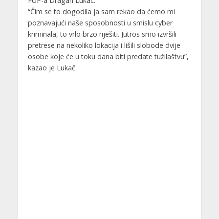
FUP-a Dragan Lukač.
“Čim se to dogodila ja sam rekao da ćemo mi
poznavajući naše sposobnosti u smislu cyber
kriminala, to vrlo brzo riješiti. Jutros smo izvršili
pretrese na nekoliko lokacija i lišili slobode dvije
osobe koje će u toku dana biti predate tužilaštvu”,
kazao je Lukač.