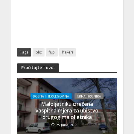
Tags
blic
fup
hakeri
Pročitajte i ovo:
BOSNA I HERCEGOVINA
CRNA HRONIKA
Maloljetniku izrečena
vaspitna mjera za ubistvo
drugog maloljetnika
25 Juna, 2025