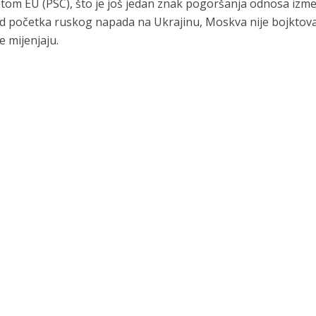
etom EU (PSC), što je još jedan znak pogoršanja odnosa izm
Od početka ruskog napada na Ukrajinu, Moskva nije bojktov
e mijenjaju.