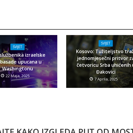
SVIJET
SVIJET
Kosovo: Tužiteljstvo tra
službenika izraelske
jednomjesečni pritvor z
basade upucana u
četvoricu Srba uhićenih 
Washingtonu
Đakovici
22 Maja, 2025
7 Aprila, 2025
AJTE KAKO IZGLEDA PUT OD MO