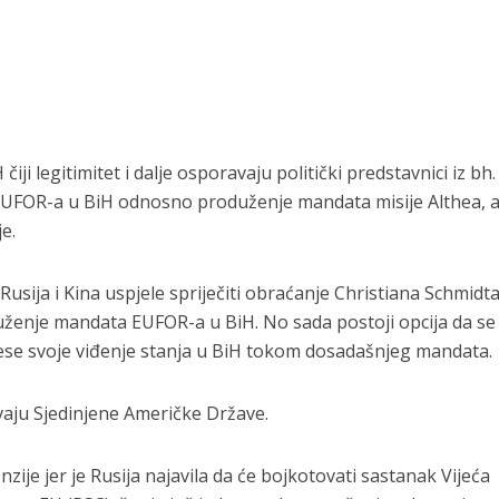
iji legitimitet i dalje osporavaju politički predstavnici iz bh.
EUFOR-a u BiH odnosno produženje mandata misije Althea, al
e.
usija i Kina uspjele spriječiti obraćanje Christiana Schmidta
oduženje mandata EUFOR-a u BiH. No sada postoji opcija da se
znese svoje viđenje stanja u BiH tokom dosadašnjeg mandata.
aju Sjedinjene Američke Države.
zije jer je Rusija najavila da će bojkotovati sastanak Vijeća