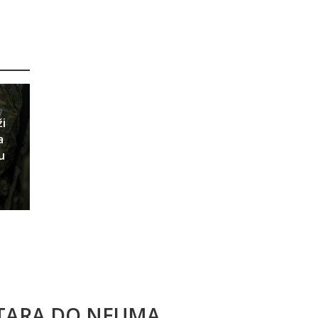
ži
a
u
STARA DO NEUMA