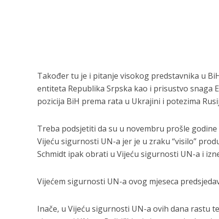
Također tu je i pitanje visokog predstavnika u BiH č
entiteta Republika Srpska kao i prisustvo snaga 
pozicija BiH prema rata u Ukrajini i potezima Rusij
Treba podsjetiti da su u novembru prošle godine R
Vijeću sigurnosti UN-a jer je u zraku “visilo” pr
Schmidt ipak obrati u Vijeću sigurnosti UN-a i i
Vijećem sigurnosti UN-a ovog mjeseca predsjedav
Inače, u Vijeću sigurnosti UN-a ovih dana rastu ten