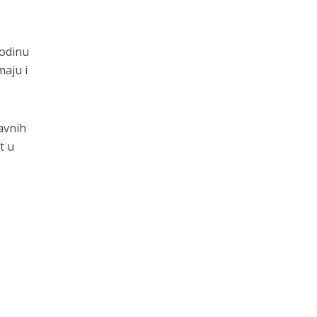
godinu
maju i
avnih
t u