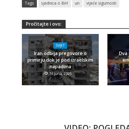
Tags
sjednica o BiH
un
vijeće sigurnosti
Pročitajte i ovo:
SVIJET
Iran odbija pregovore o
Dva 
primirju dok je pod izraelskim
am
napadima
16 Juna, 2025
VIDEO: POGLED