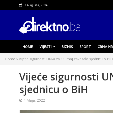
7 Augusta, 2026
HOME
VIJESTI
BIZNIS
SPORT
CRNA HR
Home
»
Vijeće sigurnosti UN-a za 11. maj zakazalo sjednicu o BiH
Vijeće sigurnosti U
sjednicu o BiH
4 Maja, 2022