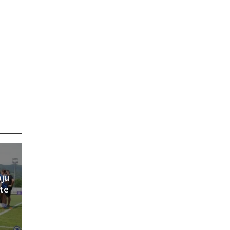
aju
ete