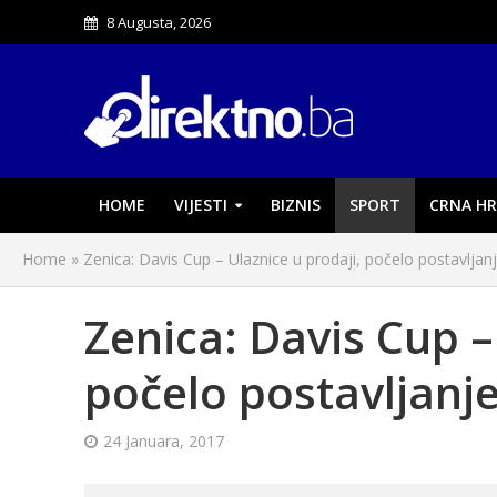
8 Augusta, 2026
HOME
VIJESTI
BIZNIS
SPORT
CRNA HR
Home
»
Zenica: Davis Cup – Ulaznice u prodaji, počelo postavljan
Zenica: Davis Cup –
počelo postavljanj
24 Januara, 2017