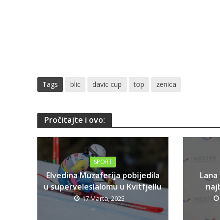
Tags
blic
davic cup
top
zenica
Pročitajte i ovo:
SPORT
Elvedina Muzaferija pobijedila
Lana
u superveleslalomu u Kvitfjellu
najb
17 Marta, 2025