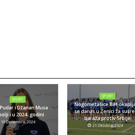
SPORT
SPORT
Nogometašice BiH okuplj
 Pudar i Džanan Musa
se danas u Zenici za susr
olji i u 2024. godini
baraža protiv Srbije
10 Decembra, 2024
21 Oktobra, 2024