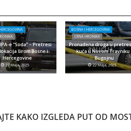
 HERCEGOVINA
BOSNA I HERCEGOVINA
HRONIKA
CRNA HRONIKA
SIPA-e “Soda” – Pretresi
Pronađena droga u pretre
lokacija širom Bosne i
kuća u Novom Travniku 
Hercegovine
Bugojnu
27 Maja, 2025
22 Maja, 2025
AJTE KAKO IZGLEDA PUT OD MO