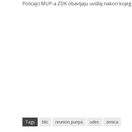
Policajci MUP-a ZDK obavljaju uviđaj nakon kojeg ć
Tags
blic
reunion punpa
udes
zenica