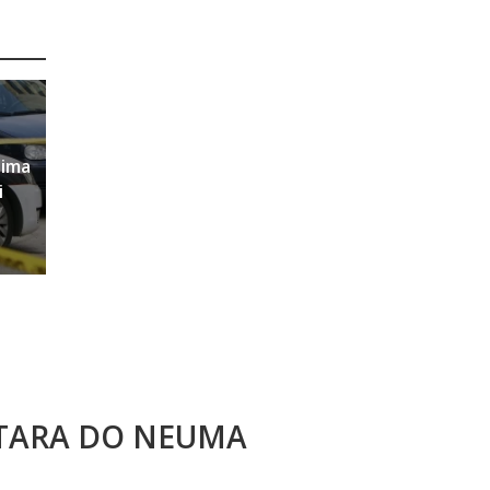
sima
i
STARA DO NEUMA