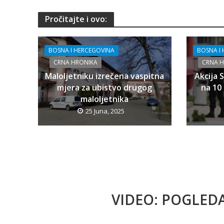
Pročitajte i ovo:
BOSNA I HERCEGOVINA
BOSNA I
CRNA HRONIKA
CRNA 
Maloljetniku izrečena vaspitna
Akcija 
mjera za ubistvo drugog
na 10 
maloljetnika
25 Juna, 2025
VIDEO: POGLED