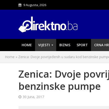
9 Augusta, 2026
HOME
VIJESTI
BIZNIS
SPORT
CRNA HR
Home
»
Zenica: Dvoje povrijeđenih u sudaru kod benzinske pump
Zenica: Dvoje povr
benzinske pumpe
30 Juna, 2017