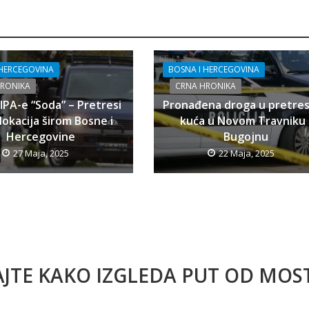
 HERCEGOVINA
BOSNA I HERCEGOVINA
HRONIKA
CRNA HRONIKA
SIPA-e “Soda” – Pretresi
Pronađena droga u pretre
lokacija širom Bosne i
kuća u Novom Travniku 
Hercegovine
Bugojnu
27 Maja, 2025
22 Maja, 2025
AJTE KAKO IZGLEDA PUT OD MO