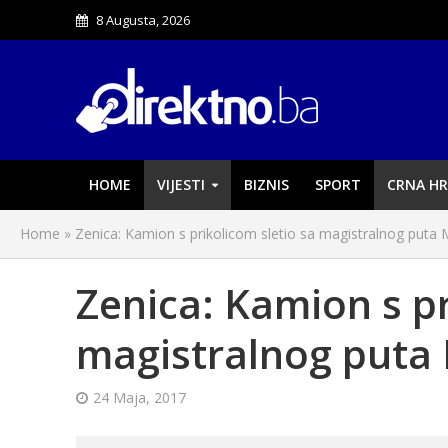
8 Augusta, 2026
HOME
VIJESTI
BIZNIS
SPORT
CRNA HR
Home
»
Zenica: Kamion s prikolicom sletio sa magistralnog puta
Zenica: Kamion s pr
magistralnog puta
24 Maja, 2017