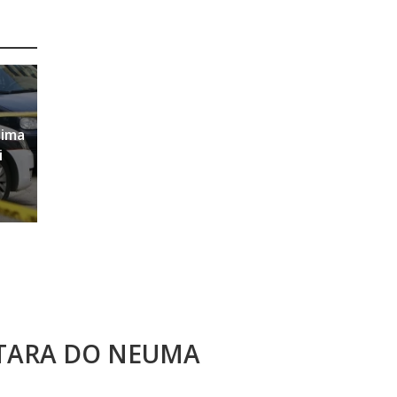
sima
i
STARA DO NEUMA