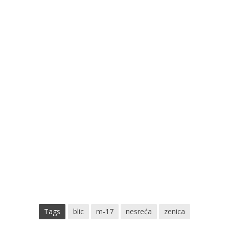
Tags
blic
m-17
nesreća
zenica