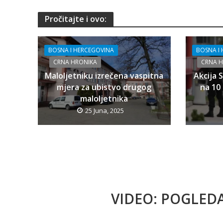
Pročitajte i ovo:
BOSNA I HERCEGOVINA
BOSNA I
CRNA HRONIKA
CRNA 
Maloljetniku izrečena vaspitna
Akcija 
mjera za ubistvo drugog
na 10 
maloljetnika
25 Juna, 2025
VIDEO: POGLED