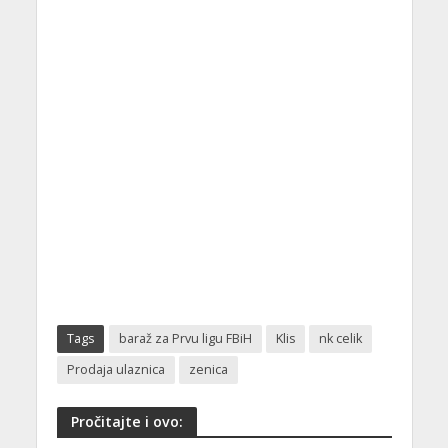
Tags
baraž za Prvu ligu FBiH
Klis
nk celik
Prodaja ulaznica
zenica
Pročitajte i ovo: