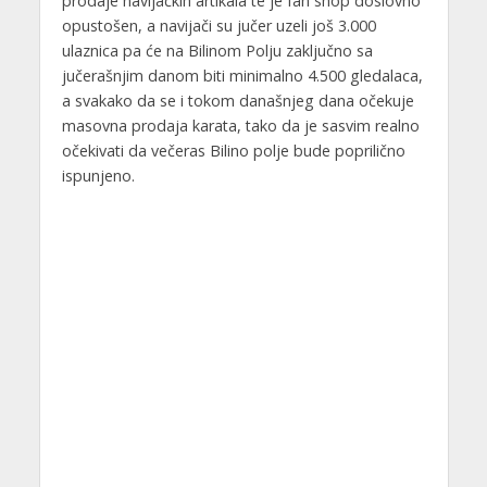
prodaje navijačkih artikala te je fan shop doslovno
opustošen, a navijači su jučer uzeli još 3.000
ulaznica pa će na Bilinom Polju zaključno sa
jučerašnjim danom biti minimalno 4.500 gledalaca,
a svakako da se i tokom današnjeg dana očekuje
masovna prodaja karata, tako da je sasvim realno
očekivati da večeras Bilino polje bude poprilično
ispunjeno.