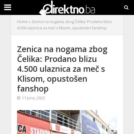
Home
»
Zenica na nogama zbog Čelika: Prodano blizu
4.500 ulaznica za meč s Klisom, opustošen fanshop
Zenica na nogama zbog
Čelika: Prodano blizu
4.500 ulaznica za meč s
Klisom, opustošen
fanshop
11 Juna, 2023