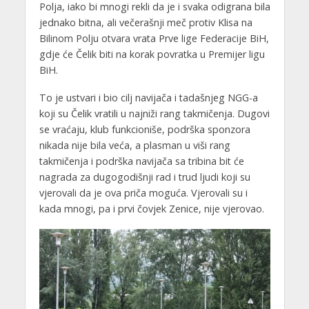
Polja, iako bi mnogi rekli da je i svaka odigrana bila
jednako bitna, ali večerašnji meč protiv Klisa na
Bilinom Polju otvara vrata Prve lige Federacije BiH,
gdje će Čelik biti na korak povratka u Premijer ligu
BiH.
To je ustvari i bio cilj navijača i tadašnjeg NGG-a
koji su Čelik vratili u najniži rang takmičenja. Dugovi
se vraćaju, klub funkcioniše, podrška sponzora
nikada nije bila veća, a plasman u viši rang
takmičenja i podrška navijača sa tribina bit će
nagrada za dugogodišnji rad i trud ljudi koji su
vjerovali da je ova priča moguća. Vjerovali su i
kada mnogi, pa i prvi čovjek Zenice, nije vjerovao.