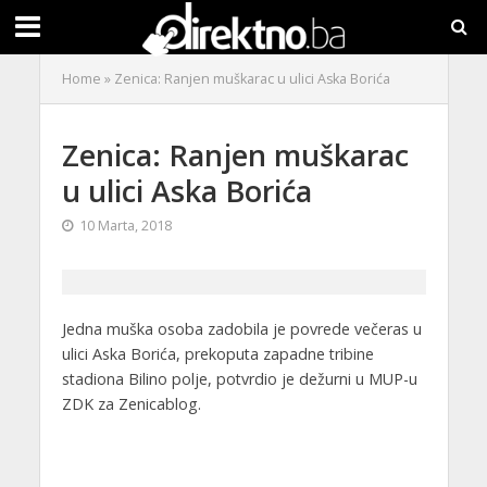
Home
»
Zenica: Ranjen muškarac u ulici Aska Borića
Zenica: Ranjen muškarac
u ulici Aska Borića
10 Marta, 2018
Jedna muška osoba zadobila je povrede večeras u
ulici Aska Borića, prekoputa zapadne tribine
stadiona Bilino polje, potvrdio je dežurni u MUP-u
ZDK za Zenicablog.