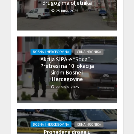
drugog maloljetnika
25 Juna, 2025
BOSNA I HERCEGOVINA
CRNA HRONIKA
Akcija SIPA-e “Soda” –
Pretresi na 10 lokacija
širom Bosne i
Hercegovine
27 Maja, 2025
BOSNA I HERCEGOVINA
CRNA HRONIKA
Pronađena droga u