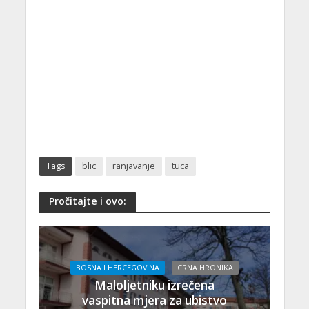
Tags
blic
ranjavanje
tuca
Pročitajte i ovo:
BOSNA I HERCEGOVINA
CRNA HRONIKA
Maloljetniku izrečena
vaspitna mjera za ubistvo