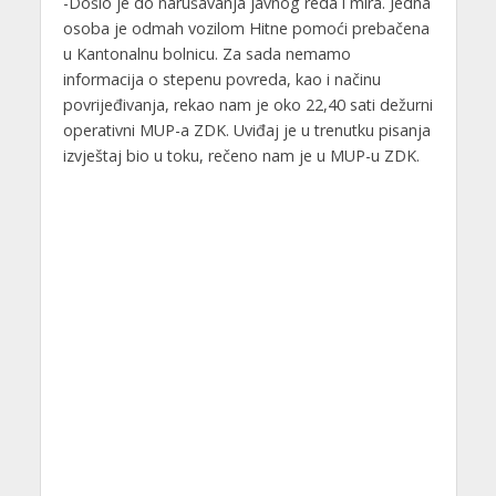
-Došlo je do narušavanja javnog reda i mira. Jedna
osoba je odmah vozilom Hitne pomoći prebačena
u Kantonalnu bolnicu. Za sada nemamo
informacija o stepenu povreda, kao i načinu
povrijeđivanja, rekao nam je oko 22,40 sati dežurni
operativni MUP-a ZDK. Uviđaj je u trenutku pisanja
izvještaj bio u toku, rečeno nam je u MUP-u ZDK.