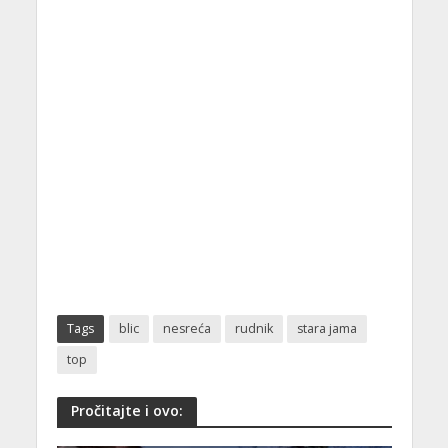
Tags
blic
nesreća
rudnik
stara jama
top
Pročitajte i ovo: