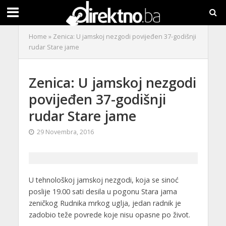
Home
»
Zenica: U jamskoj nezgodi povijeđen 37-godišnji
rudar Stare jame
Zenica: U jamskoj nezgodi
povijeđen 37-godišnji
rudar Stare jame
29 Novembra, 2016
U tehnološkoj jamskoj nezgodi, koja se sinoć
poslije 19.00 sati desila u pogonu Stara jama
zeničkog Rudnika mrkog uglja, jedan radnik je
zadobio teže povrede koje nisu opasne po život.