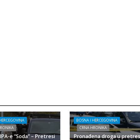
 HERCEGOVINA
BOSNA I HERCEGOVINA
HRONIKA
CRNA HRONIKA
SIPA-e “Soda” – Pretresi
Pronađena droga u pretre