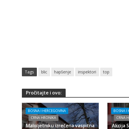
Tags
blic
hapšenje
inspektori
top
Pročitajte i ovo:
BOSNA I HERCEGOVINA
BOSNA I
CRNA HRONIKA
CRNA 
Maloljetniku izrečena vaspitna
Akcija 