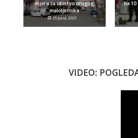
mjera za ubistvo drugog
na 10 
maloljetnika
25 Juna, 2025
VIDEO: POGLED