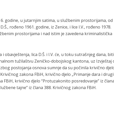
6. godine, u jutarnjim satima, u službenim prostorijama, od
D.Š., rođeno 1961. godine, iz Zenice, i lice I.V., rođeno 1978.
užbenim prostorijama i nad istim je zavedena kriminalistička
obavještenja, lica D.Š. i I.V. će, u toku sutrašnjeg dana, biti
nalnom tužilaštvu Zeničko-dobojskog kantona, uz Izvještaj 
, zbog postojanja osnova sumnje da su počinila krivično djel
. Krivičnog zakona FBiH, krivično djelo „Primanje dara i drug
ona FBiH, krivično djelo “Protuzakonito posredovanje” iz člana
lužbene tajne” iz člana 388. Krivičnog zakona FBiH.