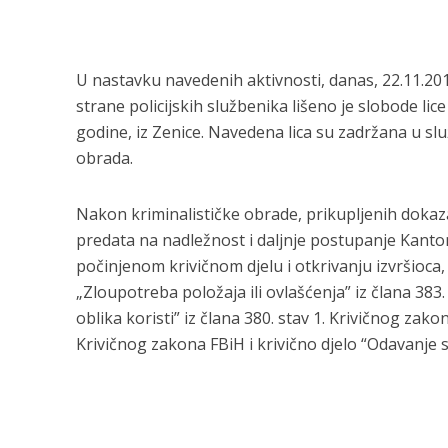
U nastavku navedenih aktivnosti, danas, 22.11.201
strane policijskih službenika lišeno je slobode lice 
godine, iz Zenice. Navedena lica su zadržana u sl
obrada.
Nakon kriminalističke obrade, prikupljenih dokaza i 
predata na nadležnost i daljnje postupanje Kanto
počinjenom krivičnom djelu i otkrivanju izvršioca
„Zloupotreba položaja ili ovlašćenja” iz člana 383
oblika koristi” iz člana 380. stav 1. Krivičnog zak
Krivičnog zakona FBiH i krivično djelo “Odavanje s