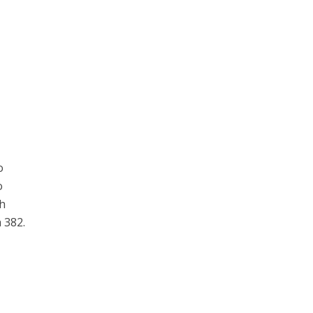
o
o
ih
 382.