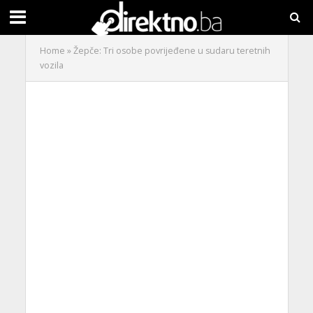
Home
»
Žepče: Tri osobe povrijeđene u sudaru teretnih
vozila