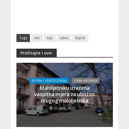
Tags
blic
top
udes
žepče
Pročitajte i ovo:
BOSNA I HERCEGOVINA
CRNA HRONIKA
Maloljetniku izrečena
vaspitna mjera za ubistvo
drugog maloljetnika
25 Juna, 2025