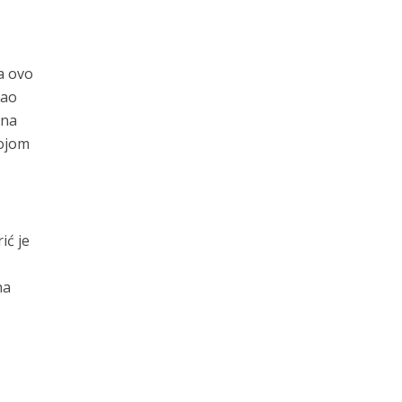
 a ovo
kao
 na
kojom
ić je
na