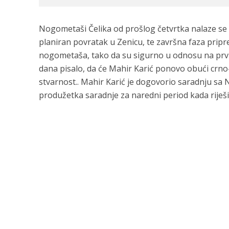
Nogometaši Čelika od prošlog četvrtka nalaze se 
planiran povratak u Zenicu, te završna faza prip
nogometaša, tako da su sigurno u odnosu na prvi d
dana pisalo, da će Mahir Karić ponovo obući crno-c
stvarnost.. Mahir Karić je dogovorio saradnju sa
produžetka saradnje za naredni period kada riješ