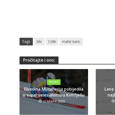
Tags
blic
Celik
mahir karic
Pročitajte i ovo:
SPORT
Elvedina Muzaferija pobijedila
Lana
u superveleslalomu u Kvitfjellu
najb
17 Marta, 2025