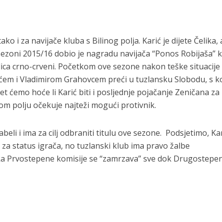
ko i za navijače kluba s Bilinog polja. Karić je dijete Čelika,
U sezoni 2015/16 dobio je nagradu navijača “Ponos Robijaša” 
talica crno-crveni. Početkom ove sezone nakon teške situacije
ićem i Vladimirom Grahovcem preći u tuzlansku Slobodu, s 
jet ćemo hoće li Karić biti i posljednje pojačanje Zeničana za
nom polju očekuje najteži mogući protivnik.
tabeli i ima za cilj odbraniti titulu ove sezone. Podsjetimo, Kar
za status igrača, no tuzlanski klub ima pravo žalbe
ka Prvostepene komisije se “zamrzava” sve dok Drugostepe