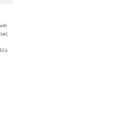
vih
esec
ošću