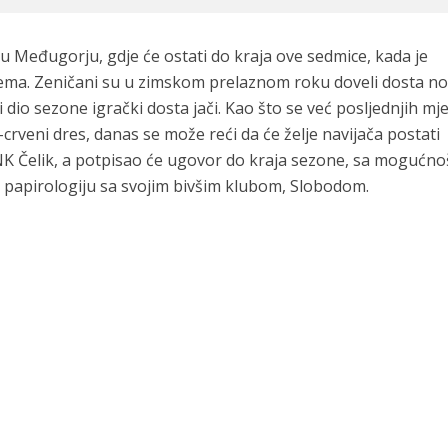
u Međugorju, gdje će ostati do kraja ove sedmice, kada je
rema. Zeničani su u zimskom prelaznom roku doveli dosta no
io sezone igrački dosta jači. Kao što se već posljednjih mj
rveni dres, danas se može reći da će želje navijača postati
 NK Čelik, a potpisao će ugovor do kraja sezone, sa mogućn
i papirologiju sa svojim bivšim klubom, Slobodom.