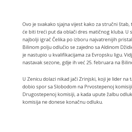
Ovo je svakako sjajna vijest kako za stručni štab, ta
će biti treći put da oblači dres matičnog kluba. 
najbolji igrač Čelika po izboru najvatrenijih pris
Bilinom polju odlučio se zajedno sa Aldinom Džid
je nastupio u kvalifikacijama za Evropsku ligu. Vid
nastavak sezone, gdje ih već 25. februara na Bili
U Zenicu dolazi nikad jači Zrinjski, koji je lider na 
dobio spor sa Slobodom na Prvostepenoj komisiji 
Drugostepenoj komisiji, a kada upute žalbu odlu
komisija ne donese konačnu odluku.