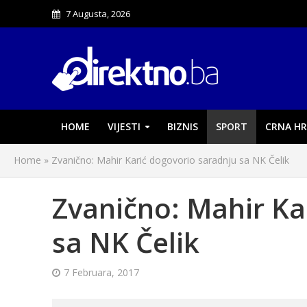
7 Augusta, 2026
HOME
VIJESTI
BIZNIS
SPORT
CRNA HR
Home
»
Zvanično: Mahir Karić dogovorio saradnju sa NK Čelik
Zvanično: Mahir Ka
sa NK Čelik
7 Februara, 2017