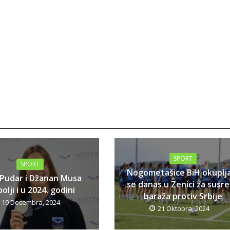
SPORT
SPORT
Nogometašice BiH okuplj
 Pudar i Džanan Musa
se danas u Zenici za susr
olji i u 2024. godini
baraža protiv Srbije
10 Decembra, 2024
21 Oktobra, 2024