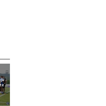
aju
ete