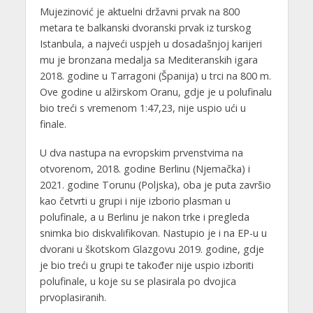
Mujezinović je aktuelni državni prvak na 800
metara te balkanski dvoranski prvak iz turskog
Istanbula, a najveći uspjeh u dosadašnjoj karijeri
mu je bronzana medalja sa Mediteranskih igara
2018. godine u Tarragoni (Španija) u trci na 800 m.
Ove godine u alžirskom Oranu, gdje je u polufinalu
bio treći s vremenom 1:47,23, nije uspio ući u
finale.
U dva nastupa na evropskim prvenstvima na
otvorenom, 2018. godine Berlinu (Njemačka) i
2021. godine Torunu (Poljska), oba je puta završio
kao četvrti u grupi i nije izborio plasman u
polufinale, a u Berlinu je nakon trke i pregleda
snimka bio diskvalifikovan. Nastupio je i na EP-u u
dvorani u škotskom Glazgovu 2019. godine, gdje
je bio treći u grupi te također nije uspio izboriti
polufinale, u koje su se plasirala po dvojica
prvoplasiranih.