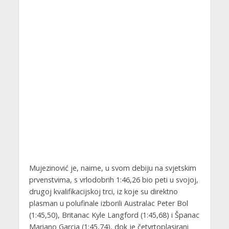
Mujezinović je, naime, u svom debiju na svjetskim
prvenstvima, s vrlodobrih 1:46,26 bio peti u svojoj,
drugoj kvalifikacijskoj trci, iz koje su direktno
plasman u polufinale izborili Australac Peter Bol
(1:45,50), Britanac Kyle Langford (1:45,68) i Španac
Mariano Garcia (1:45,74), dok je četvrtoplasirani