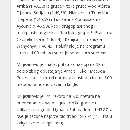
Arriba (1:49,30) iz grupe 1 te iz grupe 4 od Alžirca
Djamela Sedjatia (1:46,39), Nizozemca Tony Van
Diepena (1:46,59) i Tunižanina Abdussalema
Ayounia (1:46,59), kao i drugoplasiranog i
trećeplasiranog iz kvalifikacijske grupe 3- Francuza
Gabriela Tuala (1:46,34) i Kenijca Emmanuela
Wanyonya (1:46,45). Polufinale je na programu
sutra u 4.00 sati po srednjoevropskom vremenu.
Mujezinović je, inače, priliku za nastup na SP-u
dobio zbog odustajanja Amela Tuke i Mesuda
Pezera, koji su imali normu za nastup u trci na 800
metara, odnosno bacanju kugle.
Mujezinović je lični rekord na 800 metara na
otvorenom ostvario 3. jula prošle godine u
italijanskom gradu Lignano Sabbiadoro- 1:45.87, a
ove je sezone najbrže bio trčao 1:46,74 (11. juna u
italijanskom Gneglianou).