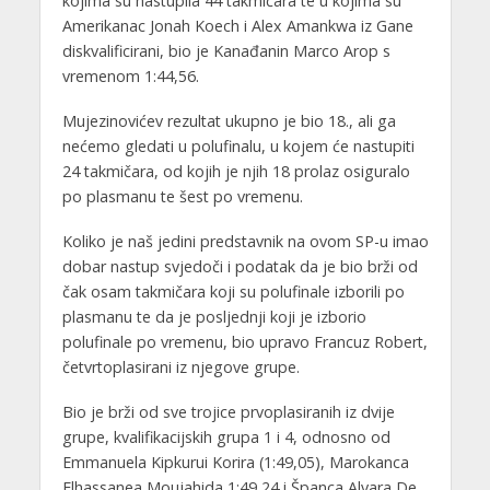
kojima su nastupila 44 takmičara te u kojima su
Amerikanac Jonah Koech i Alex Amankwa iz Gane
diskvalificirani, bio je Kanađanin Marco Arop s
vremenom 1:44,56.
Mujezinovićev rezultat ukupno je bio 18., ali ga
nećemo gledati u polufinalu, u kojem će nastupiti
24 takmičara, od kojih je njih 18 prolaz osiguralo
po plasmanu te šest po vremenu.
Koliko je naš jedini predstavnik na ovom SP-u imao
dobar nastup svjedoči i podatak da je bio brži od
čak osam takmičara koji su polufinale izborili po
plasmanu te da je posljednji koji je izborio
polufinale po vremenu, bio upravo Francuz Robert,
četvrtoplasirani iz njegove grupe.
Bio je brži od sve trojice prvoplasiranih iz dvije
grupe, kvalifikacijskih grupa 1 i 4, odnosno od
Emmanuela Kipkurui Korira (1:49,05), Marokanca
Elhassanea Moujahida 1:49,24 i Španca Alvara De