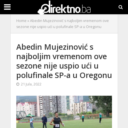
Home
»
Abedin Mujezinović s najboljim vremenom ove
sezone nije uspio ući u polufinale SP-a u Oregonu
Abedin Mujezinović s
najboljim vremenom ove
sezone nije uspio ući u
polufinale SP-a u Oregonu
21 Jula, 2022