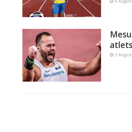
6 August
Mesud
atlet
3 August