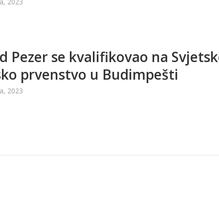
a, 2023
 Pezer se kvalifikovao na Svjets
sko prvenstvo u Budimpešti
a, 2023