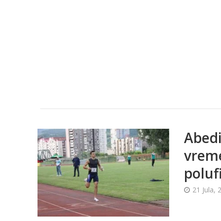
Abedi
vreme
poluf
21 Jula, 