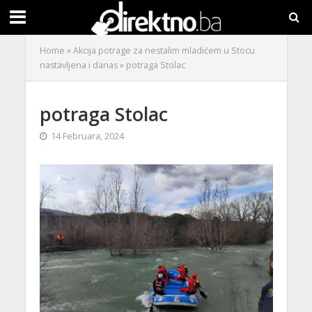
Home
»
Akcija potrage za nestalim mladićem u Stocu
nastavljena i danas
»
potraga Stolac
potraga Stolac
14 Februara, 2024