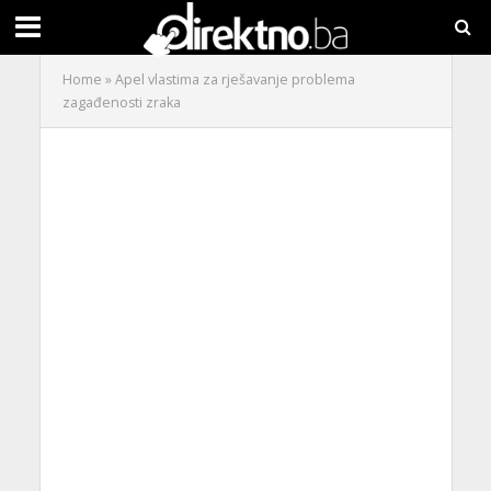
Home
»
Apel vlastima za rješavanje problema
zagađenosti zraka