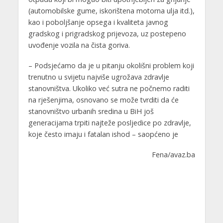
(automobilske gume, iskorištena motorna ulja itd.),
kao i poboljšanje opsega i kvaliteta javnog
gradskog i prigradskog prijevoza, uz postepeno
uvođenje vozila na čista goriva.
– Podsjećamo da je u pitanju okolišni problem koji
trenutno u svijetu najviše ugrožava zdravlje
stanovništva. Ukoliko već sutra ne počnemo raditi
na rješenjima, osnovano se može tvrditi da će
stanovništvo urbanih sredina u BiH još
generacijama trpiti najteže posljedice po zdravlje,
koje često imaju i fatalan ishod – saopćeno je
Fena/avaz.ba