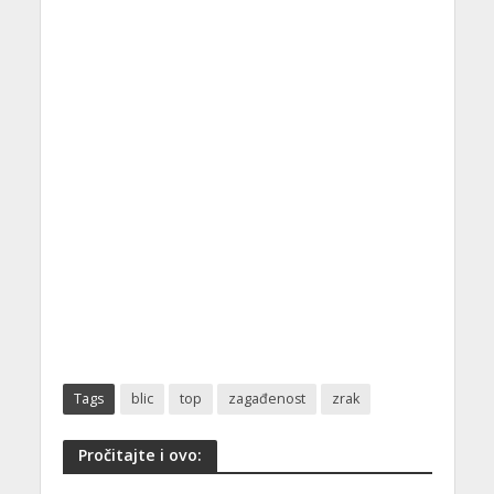
Tags
blic
top
zagađenost
zrak
Pročitajte i ovo: