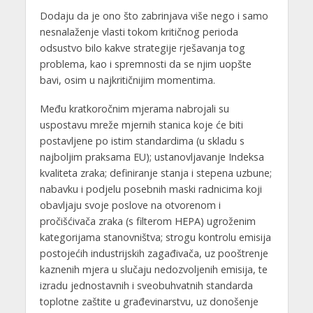
Dodaju da je ono što zabrinjava više nego i samo
nesnalaženje vlasti tokom kritičnog perioda
odsustvo bilo kakve strategije rješavanja tog
problema, kao i spremnosti da se njim uopšte
bavi, osim u najkritičnijim momentima.
Među kratkoročnim mjerama nabrojali su
uspostavu mreže mjernih stanica koje će biti
postavljene po istim standardima (u skladu s
najboljim praksama EU); ustanovljavanje Indeksa
kvaliteta zraka; definiranje stanja i stepena uzbune;
nabavku i podjelu posebnih maski radnicima koji
obavljaju svoje poslove na otvorenom i
pročišćivača zraka (s filterom HEPA) ugroženim
kategorijama stanovništva; strogu kontrolu emisija
postojećih industrijskih zagađivača, uz pooštrenje
kaznenih mjera u slučaju nedozvoljenih emisija, te
izradu jednostavnih i sveobuhvatnih standarda
toplotne zaštite u građevinarstvu, uz donošenje