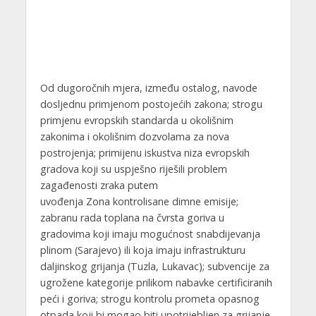
Od dugoročnih mjera, između ostalog, navode
dosljednu primjenom postojećih zakona; strogu
primjenu evropskih standarda u okolišnim
zakonima i okolišnim dozvolama za nova
postrojenja; primijenu iskustva niza evropskih
gradova koji su uspješno riješili problem
zagađenosti zraka putem
uvođenja Zona kontrolisane dimne emisije;
zabranu rada toplana na čvrsta goriva u
gradovima koji imaju mogućnost snabdijevanja
plinom (Sarajevo) ili koja imaju infrastrukturu
daljinskog grijanja (Tuzla, Lukavac); subvencije za
ugrožene kategorije prilikom nabavke certificiranih
peći i goriva; strogu kontrolu prometa opasnog
otpada koji bi mogao biti upotrijebljen za grijanje