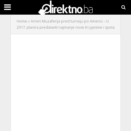
Home
»
Armin Muzaferija pred turneju po Americi – U
2017. planira predstaviti najmanje nove tri pjesme i spota