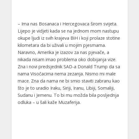
– Ima nas Bosanaca i Hercegovaca širom svijeta.
Lijepo je vidjeti kada se na jednom mom nastupu
okupe ljudi iz svih krajeva BiH i koji prolaze stotine
kilometara da bi uživali u mojim pjesmama.
Naravno, Amerika je izazov za nas pjevače, a
nikada nisam imao problema oko dobijanja vize.
Zna i novi predsjednik SAD-a Donald Trump da sa
nama Visočacima nema zezanja. Nismo mi male
mace. Zna da nama ne bi smio staviti zabranu kao
što je to uradio Iraku, Siriji, Iranu, Libiji, Somaliji,
Sudanu i Jemenu. To bi mu možda bila posljednja
odluka – u šali kaže Muzaferija.