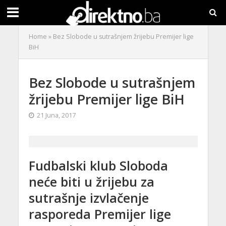
Home
»
Bez Slobode u sutrašnjem žrijebu Premijer lige
BiH
Bez Slobode u sutrašnjem
žrijebu Premijer lige BiH
21 Juna, 2017
Fudbalski klub Sloboda
neće biti u žrijebu za
sutrašnje izvlačenje
rasporeda Premijer lige