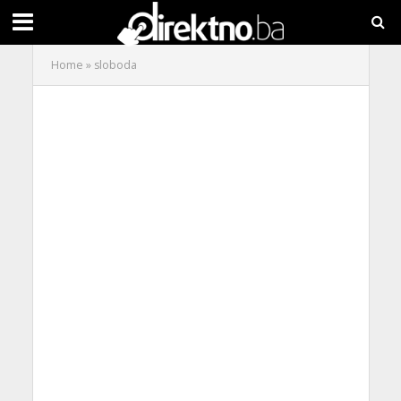
Home
»
sloboda