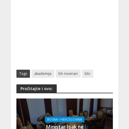
Tags
akademija
bh novinari
blic
Pročitajte i ovo:
BOSNA I HERCEGOVINA
Ministar Isak ne