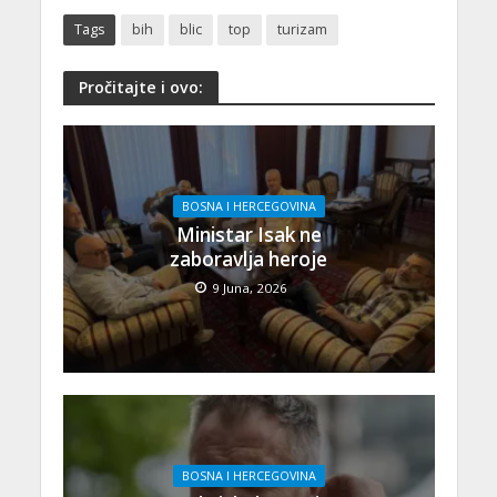
Tags
bih
blic
top
turizam
Pročitajte i ovo:
BOSNA I HERCEGOVINA
Ministar Isak ne
zaboravlja heroje
9 Juna, 2026
BOSNA I HERCEGOVINA