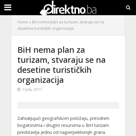
Home
»
BiH nema plan za turizam, stvaraju se na
desetine turističkih organizacija
BiH nema plan za
turizam, stvaraju se na
desetine turističkih
organizacija
7 Jula, 2017
Zahvaljujući geografskom položaju, prirodnim
bogatstvima i drugim resursima u BiH turizam
predstavlja jednu od najperpektivnijih grana.