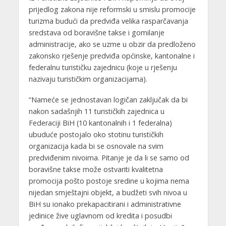
prijedlog zakona nije reformski u smislu promocije
turizma budući da predviđa velika rasparčavanja
sredstava od boravišne takse i gomilanje
administracije, ako se uzme u obzir da predloženo
zakonsko rješenje predviđa općinske, kantonalne i
federalnu turističku zajednicu (koje u rješenju
nazivaju turističkim organizacijama).
“Nameće se jednostavan logičan zaključak da bi
nakon sadašnjih 11 turističkih zajednica u
Federaciji BiH (10 kantonalnih i 1 federalna)
ubuduće postojalo oko stotinu turističkih
organizacija kada bi se osnovale na svim
predviđenim nivoima. Pitanje je da li se samo od
boravišne takse može ostvariti kvalitetna
promocija pošto postoje sredine u kojima nema
nijedan smještajni objekt, a budžeti svih nivoa u
BiH su ionako prekapacitirani i administrativne
jedinice žive uglavnom od kredita i posudbi