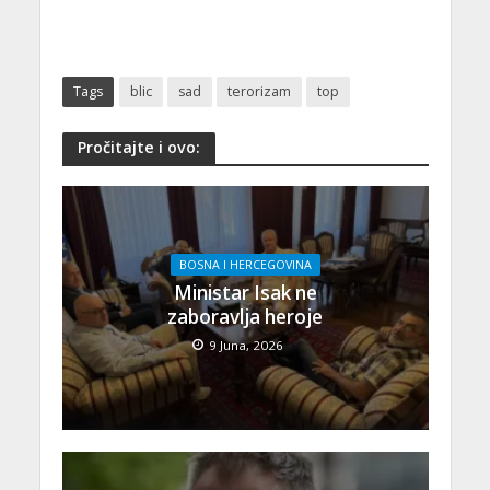
Tags
blic
sad
terorizam
top
Pročitajte i ovo:
BOSNA I HERCEGOVINA
Ministar Isak ne
zaboravlja heroje
9 Juna, 2026