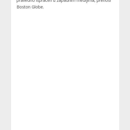
pravedno ispraćen u zapadnim medijima, prenosi
Boston Globe.