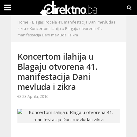
Home
»
Blagaj: Počela 41. manifestacija Dani mevluda i
zikra
»
Koncertom ilahija u Blagaju otvorena 41.
manifestacija Dani mevluda i zikra
Koncertom ilahija u
Blagaju otvorena 41.
manifestacija Dani
mevluda i zikra
23 Aprila, 2016