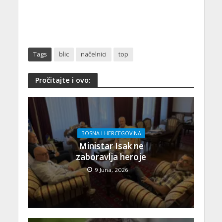
Tags
blic
načelnici
top
Pročitajte i ovo:
BOSNA I HERCEGOVINA
Ministar Isak ne
zaboravlja heroje
9 Juna, 2026