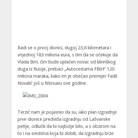
Radi se o prvoj dionici, dugoj 23,6 kilometara i
vrijednoj 183 miliona eura, s tim da se očekuje da
Vlada BiH, čim bude uplaćen novac od klirinškog
duga iz Rusije, prebaci „Autocestama FBiH“ 120
miliona maraka, kako im je obećao premijer Fadil
Novalić još u februaru ove godine.
Terzić nam je pojasnio da su, iako plan izgradnje
prve dionice predviđa izgradnju od Lašvanske
petlje, odlučili da bi najbolje bilo, a s obzirom na
to i na sredstva koja bi dobili, da izgradnju brze