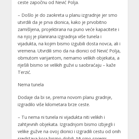
ceste započnu od Nević Polja.
– Došlo je do zaokreta u planu izgradnje jer smo
utvrdili da je prva dionica, kako je prvobitno
zamišljena, projektirana na puno veće kapacitete i
na njoj je planirana izgradnja više tunela i
vijadukta, na kojim bismo izgubili dosta novca, ali i
vremena. Utvrdili smo da na dionici od Nević Polja,
obrnutom varijantom, nemamo velikih objekata, a
riješili bismo se velikih gužvi u saobraćaju – kaže
Terzić.
Nema tunela
Dodaje da bi se, prema novom planu gradnje,
izgradilo više kilometara brze ceste.
– Tu nema ni tunela ni vijadukta niti velikih i
zahtjevnih objekata. Izgradnjom bismo izbjegli i
velike gužve na ovoj dionici i izgradili cestu od onih
sredstava koja bismo dobili. Mi smo spremi.