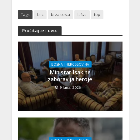
Tags
blic
brza cesta
lašva
top
Pročitajte i ovo:
BOSNA I HERCEGOVINA
Ministar Isak ne
zaboravlja heroje
9 Juna, 2026