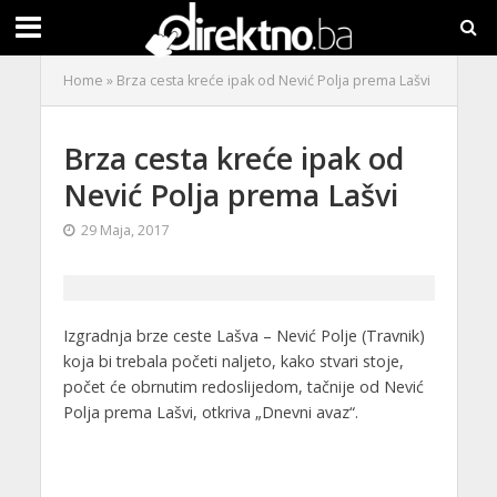
Home
»
Brza cesta kreće ipak od Nević Polja prema Lašvi
Brza cesta kreće ipak od
Nević Polja prema Lašvi
29 Maja, 2017
Izgradnja brze ceste Lašva – Nević Polje (Travnik)
koja bi trebala početi naljeto, kako stvari stoje,
počet će obrnutim redoslijedom, tačnije od Nević
Polja prema Lašvi, otkriva „Dnevni avaz“.