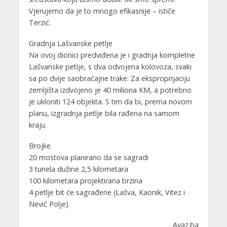
Vjerujemo da je to mnogo efikasnije – ističe
Terzić.
Gradnja Lašvanske petlje
Na ovoj dionici predviđena je i gradnja kompletne
Lašvanske petlje, s dva odvojena kolovoza, svaki
sa po dvije saobraćajne trake. Za eksproprijaciju
zemljišta izdvojeno je 40 miliona KM, a potrebno
je ukloniti 124 objekta. S tim da bi, prema novom
planu, izgradnja petlje bila rađena na samom
kraju.
Brojke
20 mostova planirano da se sagradi
3 tunela dužine 2,5 kilometara
100 kilometara projektirana brzina
4 petlje bit će sagrađene (Lašva, Kaonik, Vitez i
Nević Polje)
Avaz.ba