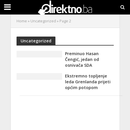
Home
»
Uncategorized
»
Page 2
Uncategorized
Preminuo Hasan
Čengić, jedan od
osnivača SDA
Ekstremno topljenje
leda Grenlanda prijeti
općim potopom