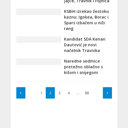
Jajce, Travnik i Fojnica
KSBiH izrekao žestoku
kaznu: Igokea, Borac i
Spars izbačeni u niži
rang
Kandidat SDA Kenan
Dautović je novi
načelnik Travnika
Naredne sedmice
pretežno oblačno s
kišom i snijegom
1
2
3
4
…
88