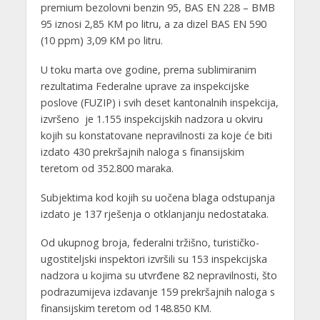
premium bezolovni benzin 95, BAS EN 228 – BMB
95 iznosi 2,85 KM po litru, a za dizel BAS EN 590
(10 ppm) 3,09 KM po litru.
U toku marta ove godine, prema sublimiranim
rezultatima Federalne uprave za inspekcijske
poslove (FUZIP) i svih deset kantonalnih inspekcija,
izvršeno je 1.155 inspekcijskih nadzora u okviru
kojih su konstatovane nepravilnosti za koje će biti
izdato 430 prekršajnih naloga s finansijskim
teretom od 352.800 maraka.
Subjektima kod kojih su uočena blaga odstupanja
izdato je 137 rješenja o otklanjanju nedostataka.
Od ukupnog broja, federalni tržišno, turističko-
ugostiteljski inspektori izvršili su 153 inspekcijska
nadzora u kojima su utvrđene 82 nepravilnosti, što
podrazumijeva izdavanje 159 prekršajnih naloga s
finansijskim teretom od 148.850 KM.