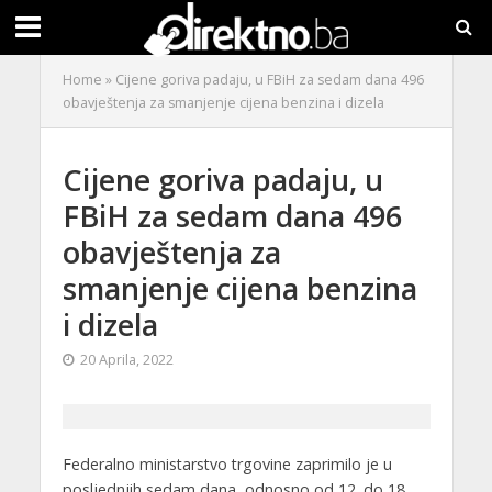
Home
»
Cijene goriva padaju, u FBiH za sedam dana 496
obavještenja za smanjenje cijena benzina i dizela
Cijene goriva padaju, u
FBiH za sedam dana 496
obavještenja za
smanjenje cijena benzina
i dizela
20 Aprila, 2022
Federalno ministarstvo trgovine zaprimilo je u
posljednjih sedam dana, odnosno od 12. do 18.