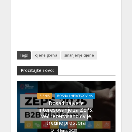
Tags
cijene goriva
smanjenje cijene
Pročitajte i ovo:
BIZNIS
BOSNA I HERCEGOVINA
Dosad najveće
interesovanje za ZEPS,
već rezervisano dvije
trećine prostora
16 Juna, 2025