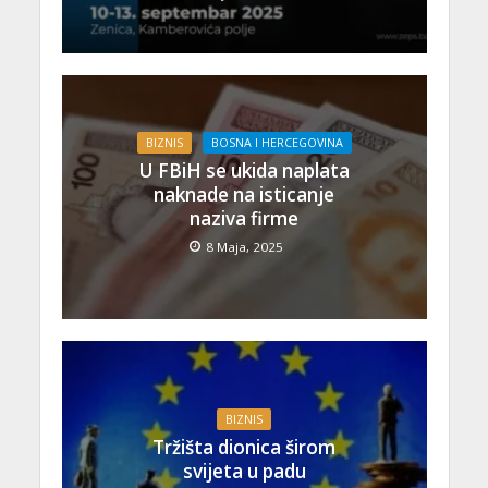
BIZNIS
BOSNA I HERCEGOVINA
U FBiH se ukida naplata
naknade na isticanje
naziva firme
8 Maja, 2025
BIZNIS
Tržišta dionica širom
svijeta u padu