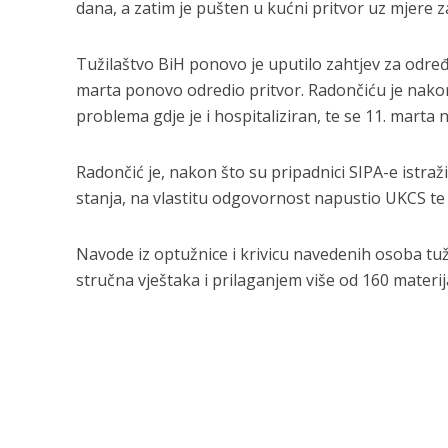
dana, a zatim je pušten u kućni pritvor uz mjere 
Tužilaštvo BiH ponovo je uputilo zahtjev za određ
marta ponovo odredio pritvor. Radončiću je nako
problema gdje je i hospitaliziran, te se 11. marta 
Radončić je, nakon što su pripadnici SIPA-e istraž
stanja, na vlastitu odgovornost napustio UKCS te 
Navode iz optužnice i krivicu navedenih osoba tuž
stručna vještaka i prilaganjem više od 160 materij