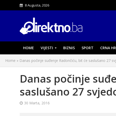
8 Augusta, 2026
HOME
VIJESTI
BIZNIS
SPORT
CRNA HR
Home
»
Danas počinje suđenje Radončiću, bit će saslušano 27 s
Danas počinje suđe
saslušano 27 svjed
30 Marta, 2016