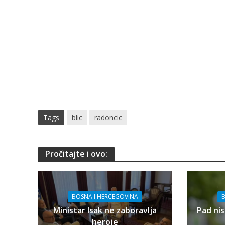
Tags
blic
radoncic
Pročitajte i ovo:
BOSNA I HERCEGOVINA
B
Ministar Isak ne zaboravlja
Pad nis
heroje