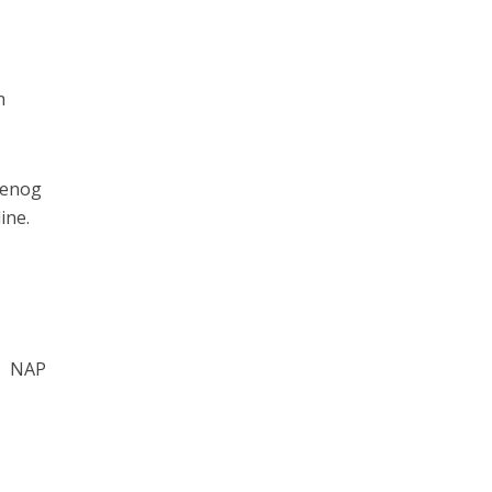
h
tvenog
ine.
NAP