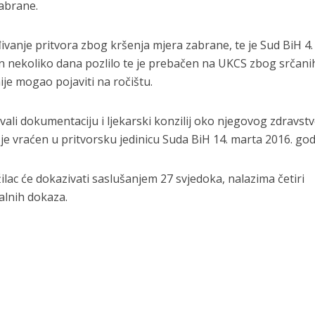
zabrane.
ivanje pritvora zbog kršenja mjera zabrane, te je Sud BiH 4.
n nekoliko dana pozlilo te je prebačen na UKCS zbog srčani
nije mogao pojaviti na ročištu.
ivali dokumentaciju i ljekarski konzilij oko njegovog zdravs
je vraćen u pritvorsku jedinicu Suda BiH 14. marta 2016. god
ilac će dokazivati saslušanjem 27 svjedoka, nalazima četiri
alnih dokaza.