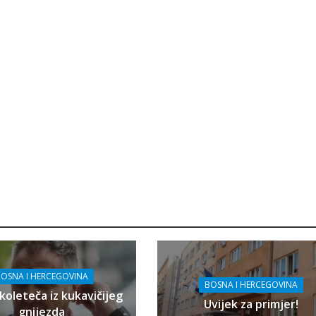
OSNA I HERCEGOVINA
BOSNA I HERCEGOVINA
koleteča iz kukavičijeg
Uvijek za primjer!
gnijezda