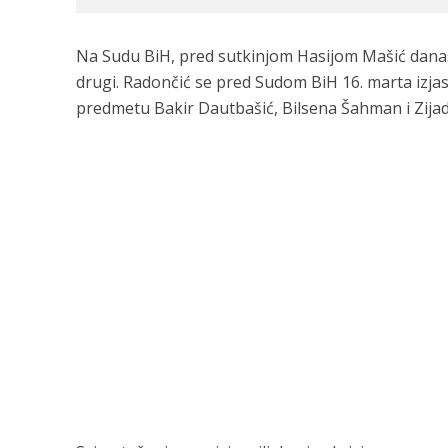
Na Sudu BiH, pred sutkinjom Hasijom Mašić danas u
drugi. Radončić se pred Sudom BiH 16. marta izjasni
predmetu Bakir Dautbašić, Bilsena Šahman i Zijad 