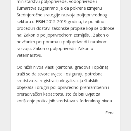
ministarstvu poljoprivrede, vodoprivrede i
šumarstva sugerirano je da pokrene izmjenu
Srednjoročne srategije razvoja poljoprivrednog
sektora u FBiH 2015-2019 godina, te po hitnoj
proceduri dostavi zakonske propise koji se odnose
na: Zakon o poljoprivrednom zemljištu, Zakon o
novčanim potporama u poljoprivredi i ruralnom
razvoju, Zakon o poljoprivredi i Zakon o
veterinarstvu.
Od nižih nivoa vlasti (kantona, gradova i općina)
traži se da stvore uvjete i osiguraju potrebna
sredstva za registraciju/legalizaciju štalskih
objekata i drugih poljoprivredno-prehrambenih i
prerađivačkih kapaciteta, što će biti uvjet za
korištenje poticajnih sredstava s federalnog nivoa.
Fena