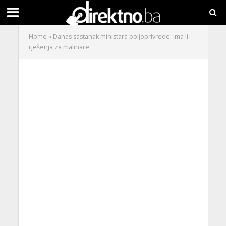
Home
»
Danas sastanak ministara poljoprivrede: Ima li
rješenja za malinare