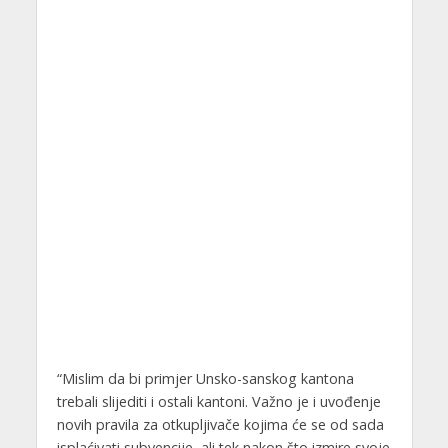
“Mislim da bi primjer Unsko-sanskog kantona
trebali slijediti i ostali kantoni. Važno je i uvođenje
novih pravila za otkupljivače kojima će se od sada
isplaćivati subvencije, ali tek nakon što izmire svoje