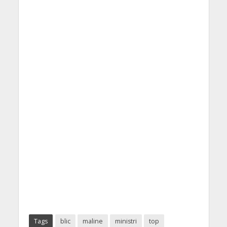
Tags
blic
maline
ministri
top