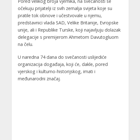
Pored velikog broja vjernika, na svečanosti se
očekuju prijatelji iz svih zemalja svijeta koje su
pratile tok obnove i učestvovale u njemu,
predstavnici vlada SAD, Velike Britanije, Evropske
unije, ali i Republike Turske, koji najavljuju dolazak
delegacije s premijerom Ahmetom Davutogluom
na čelu.
U naredna 74 dana do svečanosti uslijediće
organizacija događaja, koji će, dakle, pored
vjerskog i kulturno-historijskog, imati i
međunarodni značaj.