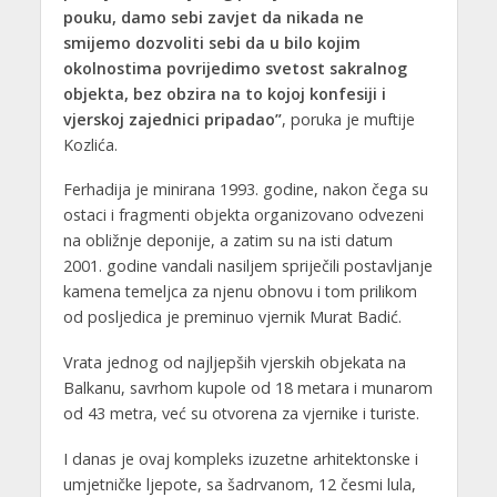
pouku, damo sebi zavjet da nikada ne
smijemo dozvoliti sebi da u bilo kojim
okolnostima povrijedimo svetost sakralnog
objekta, bez obzira na to kojoj konfesiji i
vjerskoj zajednici pripadao”
, poruka je muftije
Kozlića.
Ferhadija je minirana 1993. godine, nakon čega su
ostaci i fragmenti objekta organizovano odvezeni
na obližnje deponije, a zatim su na isti datum
2001. godine vandali nasiljem spriječili postavljanje
kamena temeljca za njenu obnovu i tom prilikom
od posljedica je preminuo vjernik Murat Badić.
Vrata jednog od najljepših vjerskih objekata na
Balkanu, savrhom kupole od 18 metara i munarom
od 43 metra, već su otvorena za vjernike i turiste.
I danas je ovaj kompleks izuzetne arhitektonske i
umjetničke ljepote, sa šadrvanom, 12 česmi lula,