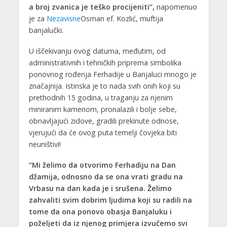
a broj zvanica je teško procijeniti”,
napomenuo
je za
Nezavisne
Osman ef. Kozlić, muftija
banjalučki.
U iščekivanju ovog datuma, međutim, od
administrativnih i tehničkih priprema simbolika
ponovnog rođenja Ferhadije u Banjaluci mnogo je
značajnija. Istinska je to nada svih onih koji su
prethodnih 15 godina, u traganju za njenim
miniranim kamenom, pronalazili i bolje sebe,
obnavljajući zidove, gradili prekinute odnose,
vjerujući da će ovog puta temelji čovjeka biti
neuništivi!
“Mi želimo da otvorimo Ferhadiju na Dan
džamija, odnosno da se ona vrati gradu na
Vrbasu na dan kada je i srušena. Želimo
zahvaliti svim dobrim ljudima koji su radili na
tome da ona ponovo obasja Banjaluku i
poželjeti da iz njenog primjera izvučemo svi