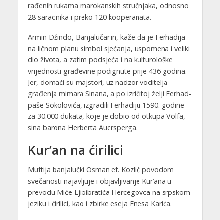
rađenih rukama marokanskih stručnjaka, odnosno
28 saradnika i preko 120 kooperanata.
Armin Džindo, Banjalučanin, kaže da je Ferhadija
na ličnom planu simbol sjećanja, uspomena i veliki
dio života, a zatim podsjeća i na kulturološke
vrijednosti građevine podignute prije 436 godina.
Jer, domaći su majstori, uz nadzor voditelja
građenja mimara Sinana, a po izričitoj želji Ferhad-
paše Sokolovića, izgradili Ferhadiju 1590. godine
za 30.000 dukata, koje je dobio od otkupa Volfa,
sina barona Herberta Auersperga.
Kur’an na ćirilici
Muftija banjalučki Osman ef. Kozlić povodom
svečanosti najavljuje i objavljivanje Kur’ana u
prevodu Miće Ljibibratića Hercegovca na srpskom
jeziku i ćirilici, kao i zbirke eseja Enesa Karića.