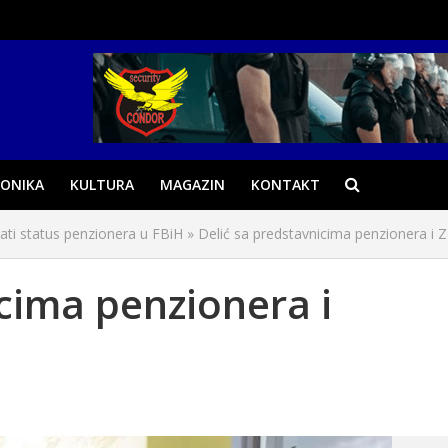
ONIKA
KULTURA
MAGAZIN
KONTAKT
ati status penzionera u FBiH
»
Delić sa predstavnicima penzionera i 
cima penzionera i