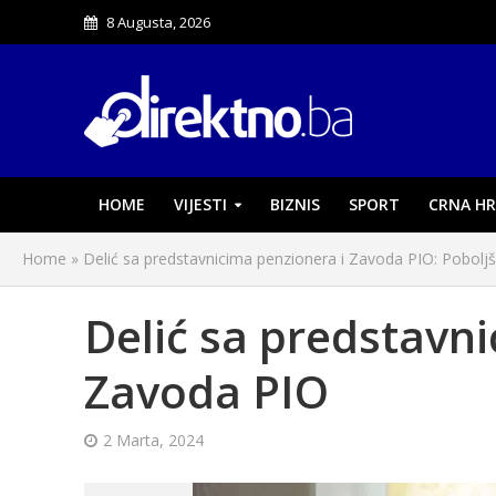
8 Augusta, 2026
HOME
VIJESTI
BIZNIS
SPORT
CRNA HR
Home
»
Delić sa predstavnicima penzionera i Zavoda PIO: Poboljš
Delić sa predstavni
Zavoda PIO
2 Marta, 2024