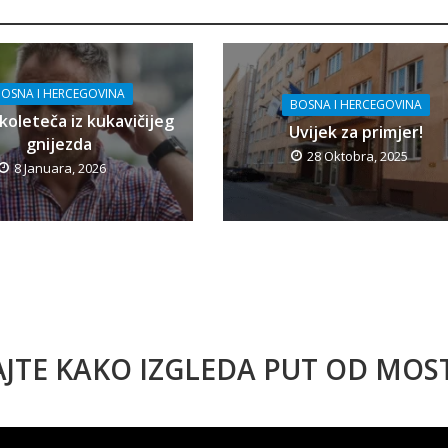
OSNA I HERCEGOVINA
BOSNA I HERCEGOVINA
koleteča iz kukavičijeg
Uvijek za primjer!
gnijezda
28 Oktobra, 2025
8 Januara, 2026
AJTE KAKO IZGLEDA PUT OD MO