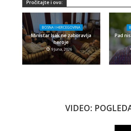
Pročitajte i ovo:
BOSNA I HERCEGOVINA
B
Ministar Isak ne zaboravlja
Pad nis
heroje
9 Juna, 2026
VIDEO: POGLED