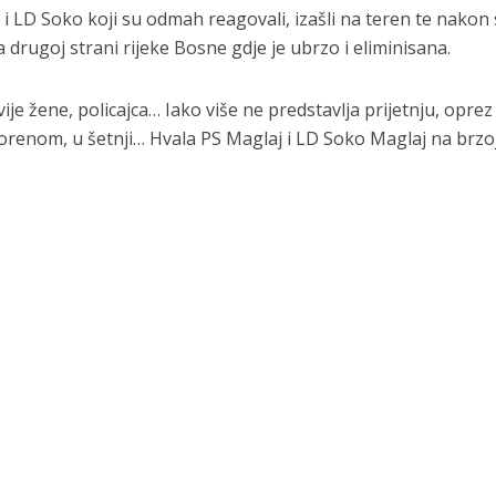
 i LD Soko koji su odmah reagovali, izašli na teren te nakon 
 na drugoj strani rijeke Bosne gdje je ubrzo i eliminisana.
vije žene, policajca… Iako više ne predstavlja prijetnju, oprez
tvorenom, u šetnji… Hvala PS Maglaj i LD Soko Maglaj na brzo