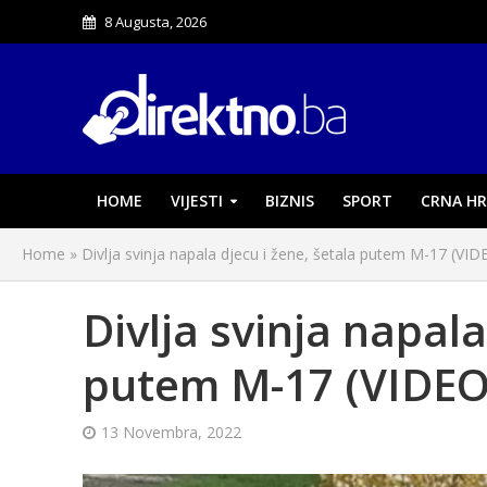
8 Augusta, 2026
HOME
VIJESTI
BIZNIS
SPORT
CRNA HR
Home
»
Divlja svinja napala djecu i žene, šetala putem M-17 (VID
Divlja svinja napala
putem M-17 (VIDEO
13 Novembra, 2022