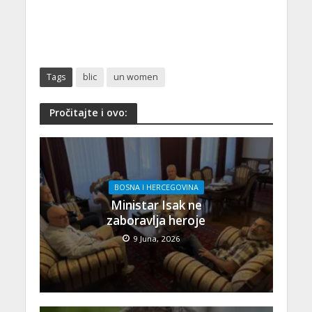
Tags
blic
un women
Pročitajte i ovo:
BOSNA I HERCEGOVINA
Ministar Isak ne
zaboravlja heroje
9 Juna, 2026