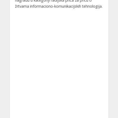
nagradu u kategoriji radijska priča za priču o
žrtvama informaciono-komunikacijskih tehnologija.