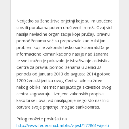
Nerijetko su žene žrtve prijetnji koje su im upućene
sms ili porukama putem društvenih mreža.Ovaj vid
nasilja nevladine organizacije koje pružaju pravnu
pomoć ženama već su prepoznale kao ozbiljan
problem koji je zakonski teško sankcionirati.Da je
informaciono komunikaciono nasilje nad ženama
je sve izraženije pokazalo je istraživanje aktivistica
Centra za pravnu pomoc ženama u Zenici .U
periodu od januara 2013 do avgusta 2014.gotovo
1200 žena,klijentica ovog Centra bile su žrtve
nekog oblika internet nasilja.Stoga aktivistice ovog
centra zagovaraju izmjene zakonskih propisa
kako bi se i ovaj vid nasilja,prije nego što nasilnici
ostvare svoje prijetnje ,mogao sankcionirati.
Prilog možete poslušati na
http://www.federalna.ba/bhs/vijest/172861/vijesti-