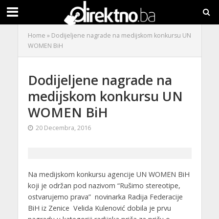
Home
»
Dodijeljene nagrade na medijskom konkursu UN
WOMEN BiH
Dodijeljene nagrade na
medijskom konkursu UN
WOMEN BiH
20 Decembra, 2016
Na medijskom konkursu agencije UN WOMEN BiH
koji je održan pod nazivom “Rušimo stereotipe,
ostvarujemo prava” novinarka Radija Federacije
BiH iz Zenice Velida Kulenović dobila je prvu