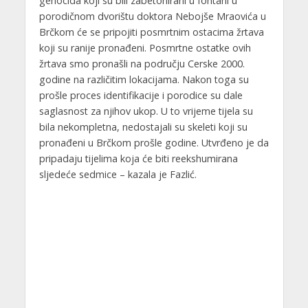
genocida koji su bili zabetonirani u fontani u
porodičnom dvorištu doktora Nebojše Mraovića u
Brčkom će se pripojiti posmrtnim ostacima žrtava
koji su ranije pronađeni. Posmrtne ostatke ovih
žrtava smo pronašli na području Cerske 2000.
godine na različitim lokacijama. Nakon toga su
prošle proces identifikacije i porodice su dale
saglasnost za njihov ukop. U to vrijeme tijela su
bila nekompletna, nedostajali su skeleti koji su
pronađeni u Brčkom prošle godine. Utvrđeno je da
pripadaju tijelima koja će biti reekshumirana
sljedeće sedmice – kazala je Fazlić.