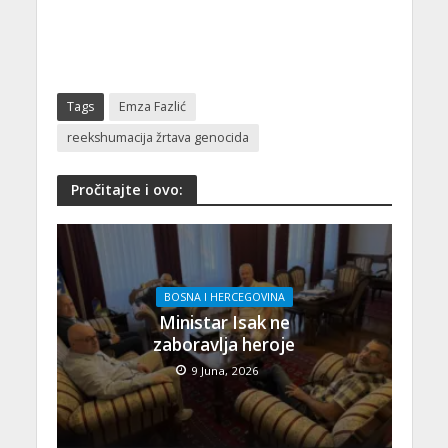
Tags
Emza Fazlić
reekshumacija žrtava genocida
Pročitajte i ovo:
BOSNA I HERCEGOVINA
Ministar Isak ne
zaboravlja heroje
9 Juna, 2026