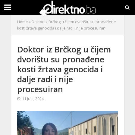
Home
»
Doktor iz Brčkog u čijem dvorištu su pronađene
kosti žrtava genocida i dalje radi i nije procesuiran
Doktor iz Brčkog u čijem
dvorištu su pronađene
kosti žrtava genocida i
dalje radi i nije
procesuiran
11 Jula, 2024