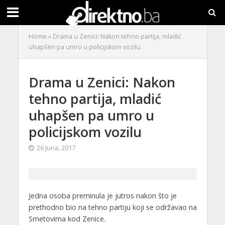
Home
»
Drama u Zenici: Nakon tehno partija, mladić
uhapšen pa umro u policijskom vozilu
Drama u Zenici: Nakon
tehno partija, mladić
uhapšen pa umro u
policijskom vozilu
26 Juna, 2017
Jedna osoba preminula je jutros nakon što je
prethodno bio na tehno partiju koji se održavao na
Smetovima kod Zenice.