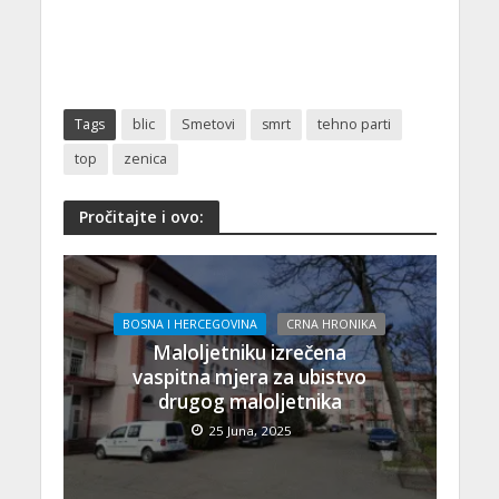
Tags
blic
Smetovi
smrt
tehno parti
top
zenica
Pročitajte i ovo:
BOSNA I HERCEGOVINA
CRNA HRONIKA
Maloljetniku izrečena
vaspitna mjera za ubistvo
drugog maloljetnika
25 Juna, 2025