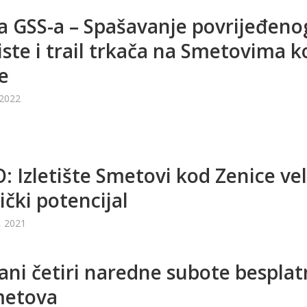
a GSS-a – Spašavanje povrijeđeno
liste i trail trkača na Smetovima k
e
 2022
: Izletište Smetovi kod Zenice vel
ički potencijal
, 2021
ani četiri naredne subote bespla
metova