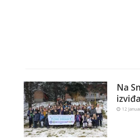
Na Sm
izviđ
12 Janua