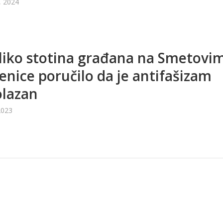
, 2024
iko stotina građana na Smetovi
enice poručilo da je antifašizam
olazan
2023