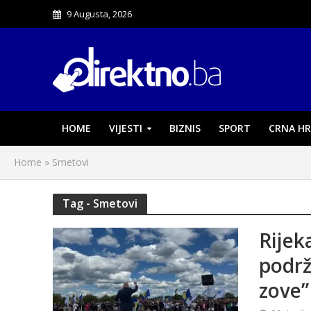
9 Augusta, 2026
HOME
VIJESTI
BIZNIS
SPORT
CRNA HR
Home
»
Smetovi
Tag - Smetovi
Rijek
podrž
zove”