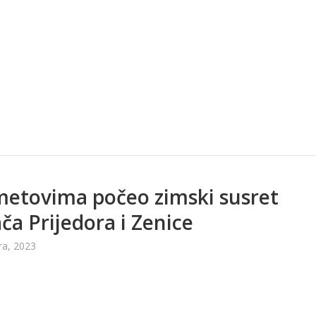
etovima počeo zimski susret
ača Prijedora i Zenice
ra, 2023