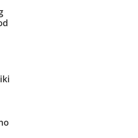
g
od
iki
tno