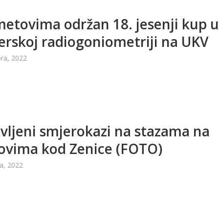
etovima održan 18. jesenji kup 
rskoj radiogoniometriji na UKV
ra, 2022
vljeni smjerokazi na stazama na
ovima kod Zenice (FOTO)
a, 2022