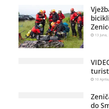
Vježb
bicik
Zenic
13 Juna,
VIDEO
turist
10 Aprila
Zenič
do S