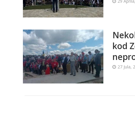
29 Aprila
Nekol
kod Z
nepr
27 Jula, 