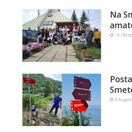
Na Sm
amate
10 Oktob
Posta
Smet
8 August