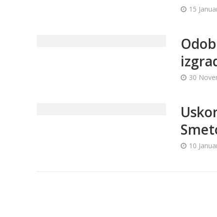
15 Janua
Odob
izgra
30 Nove
Uskor
Smet
10 Janua