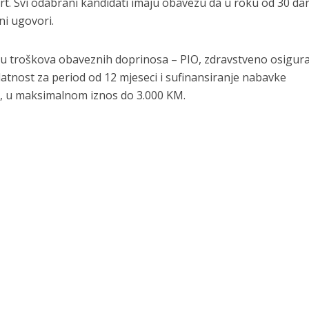
brt. Svi odabrani kandidati imaju obavezu da u roku od 30 da
ni ugovori.
ju troškova obaveznih doprinosa – PIO, zdravstveno osigura
latnost za period od 12 mjeseci i sufinansiranje nabavke
no, u maksimalnom
iznos do 3.000 KM.