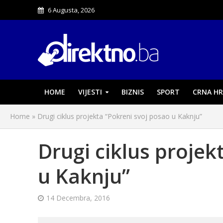
6 Augusta, 2026
HOME
VIJESTI
BIZNIS
SPORT
CRNA HR
Home
»
Drugi ciklus projekta “Pokreni svoj posao u Kaknju”
Drugi ciklus projek
u Kaknju”
14 Decembra, 2016