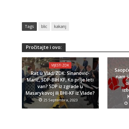
Tags
blic
kakanj
Pročitajte i ovo:
VIJESTI ZDK
Saopć
Rat u Vladi ZDK: Sinanović-
nam j
Marić, SDP-BIH KF, Ko prije leti
o
van? SDP iz zgrade u
iz
Masarykovoj ili BHI-KF iz Vlade?
25 Septembra, 2023