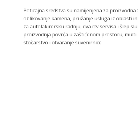
Poticajna sredstva su namijenjena za proizvodna z
oblikovanje kamena, pružanje usluga iz oblasti inž
za autolakirersku radnju, dva rtv servisa i šlep s
proizvodnja povrća u zaštićenom prostoru, multi 
stočarstvo i otvaranje suvenirnice.