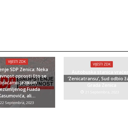
VIJESTI ZDK
VIJESTI ZDK
enje SDP Zenica: Neka
Autobuska stanica vraće
avnost oprosti što se
‘Zenicatransu’, Sud odbio ž
braćamo jezikom
Grada Zenica
bezumljenog Fuada
21 Septembra, 2023
Kasumovića, ali…
22 Septembra, 2023