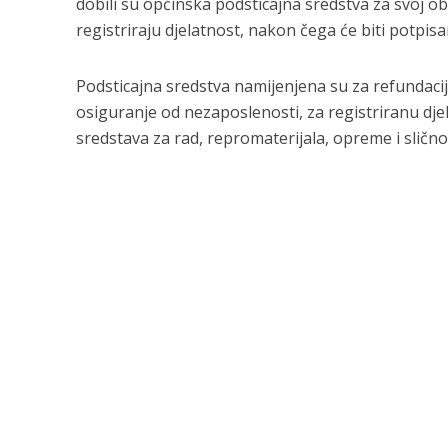
dobili su općinska podsticajna sredstva za svoj o
registriraju djelatnost, nakon čega će biti potpisa
Podsticajna sredstva namijenjena su za refundaci
osiguranje od nezaposlenosti, za registriranu dje
sredstava za rad, repromaterijala, opreme i slič