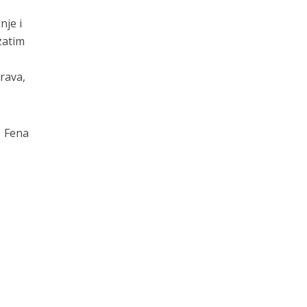
nje i
zatim
rava,
Fena