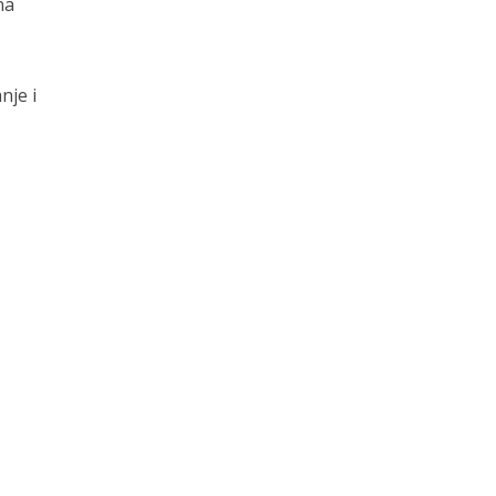
na
nje i