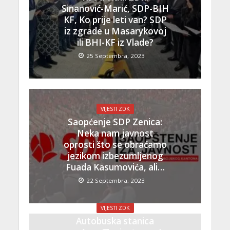
Sinanović-Marić, SDP-BIH
KF, Ko prije leti van? SDP
iz zgrade u Masarykovoj
ili BHI-KF iz Vlade?
25 Septembra, 2023
VIJESTI ZDK
Saopćenje SDP Zenica:
Neka nam javnost
oprosti što se obraćamo
jezikom izbezumljenog
Fuada Kasumovića, ali…
22 Septembra, 2023
VIJESTI ZDK
Autobuska stanica