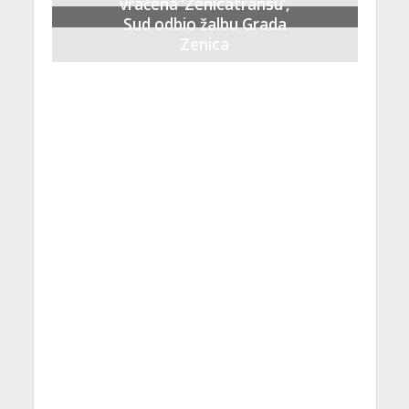
vraćena ‘Zenicatransu’,
Sud odbio žalbu Grada
Zenica
21 Septembra, 2023