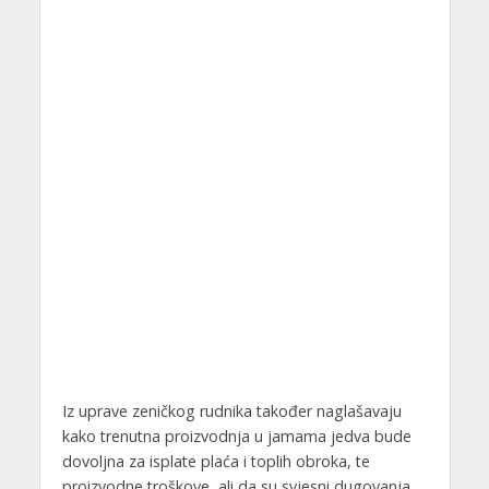
Iz uprave zeničkog rudnika također naglašavaju
kako trenutna proizvodnja u jamama jedva bude
dovoljna za isplate plaća i toplih obroka, te
proizvodne troškove, ali da su svjesni dugovanja,