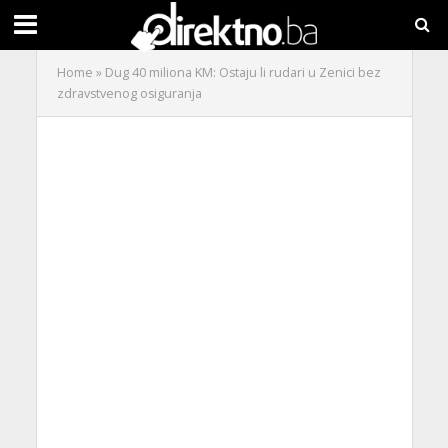
Home
»
Dug 40 miliona KM: Ostaju li rudari u Zenici bez
zdravstvenog osiguranja