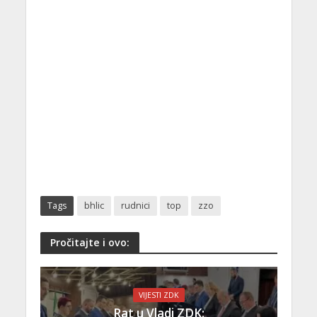
Tags
bhlic
rudnici
top
zzo
Pročitajte i ovo:
VIJESTI ZDK
Rat u Vladi ZDK: