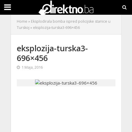
Home
»
Eksplodirala bomba ispred policijske stanice u
Turskoj
»
eksplozija-turska3-696×456
eksplozija-turska3-
696×456
1 Maja, 2016