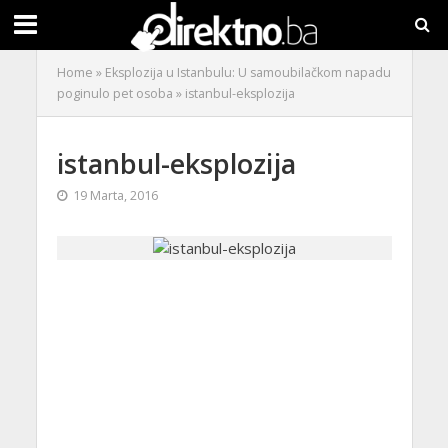
Home
»
Eksplozija u Istanbulu: U samoubilačkom napadu
poginulo pet osoba
»
istanbul-eksplozija
istanbul-eksplozija
19 Marta, 2016