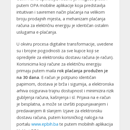
putem OPA mobilne aplikacije koja predstavlja
intuitivan i savremen način plaćanja na velikom
broju prodajnih mjesta, a mehanizam plaćanja
računa za električnu energiju je identičan ostalim
uslugama e-plaćanja.
U okviru procesa digitalne transformacije, uvedene
su i brojne pogodnosti za sve kupce koji se
opredijele za elektronsku dostavu računa (e-račun).
Korisnicima koji račune za električnu energiju
primaju putem maila
rok plaćanja produžen je
na 30 dana
. E-račun je potpuno identičan
papirnom, dostava je brža i sigurnija, a elektronska
arhiva osigurava trajnu dostupnost i minimizira rizik
gubljenja računa, kašnjenja i sl. Prijava na e-račun
je besplatna, a može se izvršiti popunjavanjem i
predavanjem ili slanjem Izjave za elektronsku
dostavu računa, putem korisničkog naloga na
portalu
www.epbih.ba
te putem mobilnih aplikacija