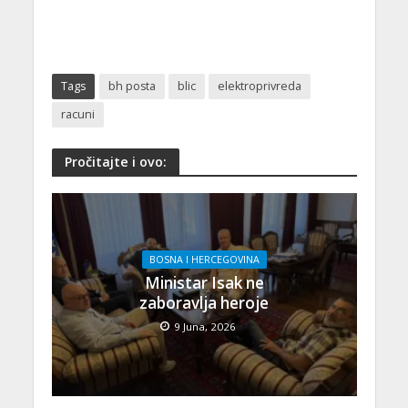
Tags
bh posta
blic
elektroprivreda
racuni
Pročitajte i ovo:
BOSNA I HERCEGOVINA
Ministar Isak ne
zaboravlja heroje
9 Juna, 2026