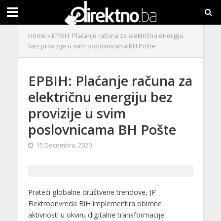
Home
»
EPBIH: Plaćanje računa za električnu energiju
bez provizije u svim poslovnicama BH Pošte
EPBIH: Plaćanje računa za
električnu energiju bez
provizije u svim
poslovnicama BH Pošte
15 Decembra, 2020
Prateći globalne društvene trendove, JP
Elektroprivreda BiH implementira obimne
aktivnosti u okviru digitalne transformacije