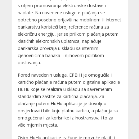
s ciljem promoviranja elektronske dostave i
naplate. Na navedene usluge e-plaćanja se
potrebno posebno prijaviti na mobilnom ili internet
bankarstvu koristeći broj reference računa za
električnu energiju, jer se prilikom plaćanja putem
klasičnih elektronskih uplatnica, naplaćuje
bankarska provizija u skladu sa internim
cjenovnicima banaka i njihovom politikom
poslovanja.
Pored navedenih usluga, EPBiH je omogućila i
kartično plaćanje računa putem digitalne aplikacije
HuHu koje se realizira u skladu sa savremenim
standardim zaštite za kartična plaćanja. Za
plaćanje putem HuHu aplikacije je dovoljno
posjedovati bilo koju platnu karticu, a plaćanja su
omogućena i za korisnike iz inostranstva i to za
više mjernih mjesta.
Osim HuHu aplikacije, račune je moguće platiti i