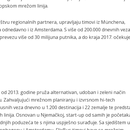
ropskom mrežom linija.
štvu regionalnih partnera, upravljaju timovi iz Münchena,
a odnedavno i iz Amsterdama. S više od 200.000 dnevnih veza
 prevezu više od 30 milijuna putnika, a do kraja 2017. očekuj
 od 2013. godine pruža alternativan, udoban i zeleni način
 Zahvaljujući mrežnom planiranju i izvrsnom hi-tech
nih veza dnevno u 1.200 destinacija i 22 zemalje te predsta
inija. Osnovan u Njemačkoj, start-up od samih je početak
srednjih poduzeća te s njima uspješno surađuje. Sa sjedištem u