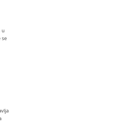
 u
e se
vlja
a