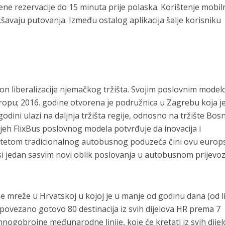
ne rezervacije do 15 minuta prije polaska. Korištenje mobil
šavaju putovanja. Između ostalog aplikacija šalje korisniku
on liberalizacije njemačkog tržišta. Svojim poslovnim model
ropu; 2016. godine otvorena je podružnica u Zagrebu koja j
godini ulazi na daljnja tržišta regije, odnosno na tržište Bosn
eh FlixBus poslovnog modela potvrđuje da inovacija i
alitetom tradicionalnog autobusnog poduzeća čini ovu europ
i jedan sasvim novi oblik poslovanja u autobusnom prijevo
ne mreže u Hrvatskoj u kojoj je u manje od godinu dana (od l
povezano gotovo 80 destinacija iz svih dijelova HR prema 7
mnogobrojne međunarodne linije, koje će kretati iz svih dije