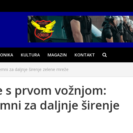
ONIKA
KULTURA
MAGAZIN
KONTAKT
emni za daljnje širenje zelene mreže
e s prvom vožnjom:
mni za daljnje širenje