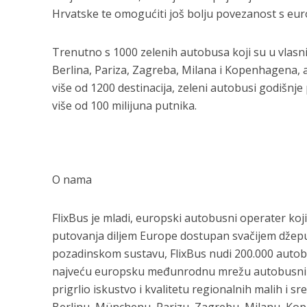
Hrvatske te omogućiti još bolju povezanost s eu
Trenutno s 1000 zelenih autobusa koji su u vlasni
Berlina, Pariza, Zagreba, Milana i Kopenhagena, 
više od 1200 destinacija, zeleni autobusi godišnje
više od 100 milijuna putnika.
O nama
FlixBus je mladi, europski autobusni operater koji
putovanja diljem Europe dostupan svačijem džepu.
pozadinskom sustavu, FlixBus nudi 200.000 autobus
najveću europsku međunrodnu mrežu autobusnih l
prigrlio iskustvo i kvalitetu regionalnih malih i 