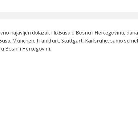
davno najavljen dolazak FlixBusa u Bosnu i Hercegovinu, danas
lixBusa. München, Frankfurt, Stuttgart, Karlsruhe, samo su ne
 u Bosni i Hercegovini.