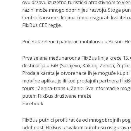
ovu državu izuzetno turistički atraktivnom te vje
razini može mnogo doprinijeti razvoju. Stoga pu
Centrotransom s kojima ćemo osigurati kvalitetna 
FlixBus CEE regije.
Početak zelene i pametne mobilnosti u Bosni i He
Prva zelena međunarodna FlixBus linija kreće 15. 
destinacija u BiH (Sarajevo, Kakanj, Zenica, Žepče
Prodaja karata je otvorena te ih je moguće kupit
mobilne aplikacije ili kod prodajnih partnera FlixB
tours i Zenica-trans u Zenici. Sve informacije mog
putem FlixBus društvene mreže
Facebook
FlixBus putnici profitirat će od mnogobrojnih pogo
udobnost. FlixBus u svakom autobusu osigurava vi