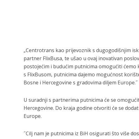
„Centrotrans kao prijevoznik s dugogodišnjim isku
partner FlixBusa, te ušao u ovaj inovativan poslo
postojećim i budućim putnicima omogućiti ćemo k
s FlixBusom, putnicima dajemo mogućnost korištenj
Bosne i Hercegovine s gradovima diljem Europe.˝ –
U suradnji s partnerima putnicima će se omogućiti
Hercegovine. Do kraja godine otvoriti će se dodatni
Europe.
˝Cilj nam je putnicima iz BiH osigurati što više do