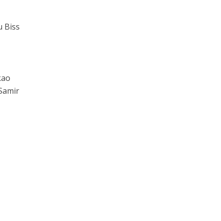
u Biss
kao
 Samir