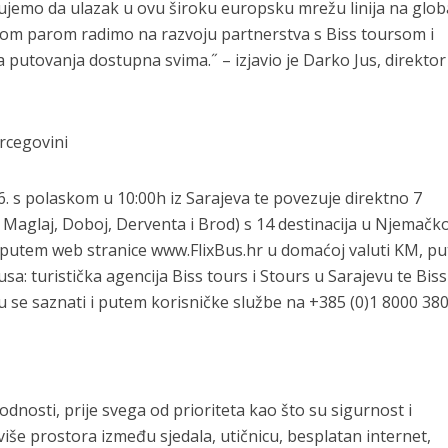
rujemo da ulazak u ovu široku europsku mrežu linija na glob
nom parom radimo na razvoju partnerstva s Biss toursom i
putovanja dostupna svima.˝ – izjavio je Darko Jus, direktor
rcegovini
6. s polaskom u 10:00h iz Sarajeva te povezuje direktno 7
, Maglaj, Doboj, Derventa i Brod) s 14 destinacija u Njemačko
i putem web stranice www.FlixBus.hr u domaćoj valuti KM, p
usa: turistička agencija Biss tours i Stours u Sarajevu te Biss
u se saznati i putem korisničke službe na +385 (0)1 8000 380
dnosti, prije svega od prioriteta kao što su sigurnost i
še prostora između sjedala, utičnicu, besplatan internet,