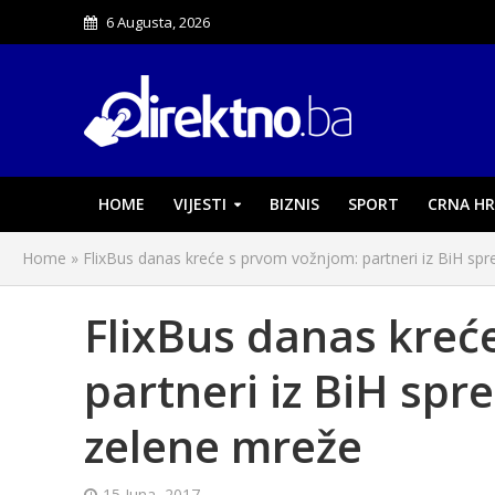
6 Augusta, 2026
HOME
VIJESTI
BIZNIS
SPORT
CRNA HR
Home
»
FlixBus danas kreće s prvom vožnjom: partneri iz BiH spr
FlixBus danas kreć
partneri iz BiH spre
zelene mreže
15 Juna, 2017