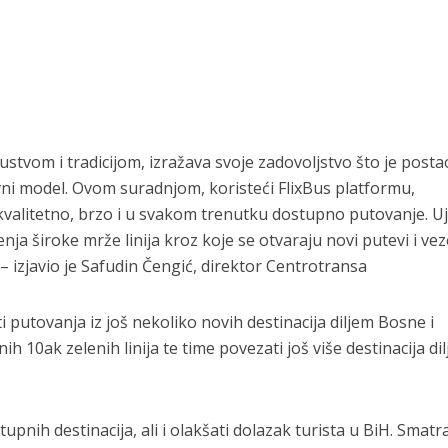
stvom i tradicijom, izražava svoje zadovoljstvo što je posta
vni model. Ovom suradnjom, koristeći FlixBus platformu,
valitetno, brzo i u svakom trenutku dostupno putovanje. U
a široke mrže linija kroz koje se otvaraju novi putevi i vez
 izjavio je Safudin Čengić, direktor Centrotransa
 putovanja iz još nekoliko novih destinacija diljem Bosne i
h 10ak zelenih linija te time povezati još više destinacija di
stupnih destinacija, ali i olakšati dolazak turista u BiH. Smat