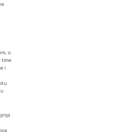
ne
om, u
e time
e i
sku
zu
ipnja
lova