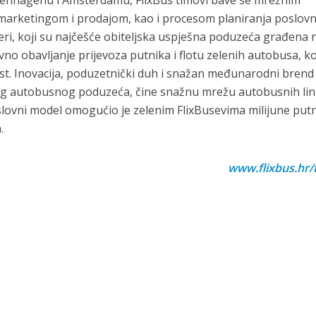
penhagenu i Amsterdamu, FlixBus timovi bave se mrežnim
marketingom i prodajom, kao i procesom planiranja poslovn
ri, koji su najčešće obiteljska uspješna poduzeća građena 
 obavljanje prijevoza putnika i flotu zelenih autobusa, ko
st. Inovacija, poduzetnički duh i snažan međunarodni brend
nog autobusnog poduzeća, čine snažnu mrežu autobusnih lin
ovni model omogućio je zelenim FlixBusevima milijune putn
.
www.flixbus.hr/