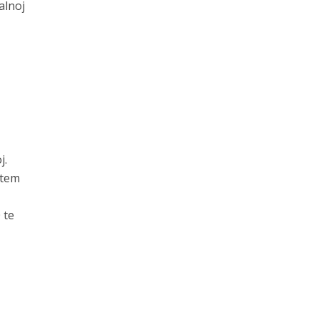
alnoj
j.
utem
 te