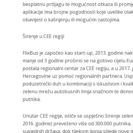
besplatnu prtljagu te mogućnost otkaza ili promje
aplikacije ima brojne pogodnosti koje uvelike olak
obavijest o kašnjenju ili mogućim zastojima.
Širenje u CEE regiji
FlixBus je započeo kao start-up, 2013. godine nak
manje od 3 godine proširio se na gotovo cijelu Eu
postala regionalni centar za CEE regiju, a u 2017. 
Hercegovine uz pomoć regionalnih partnera. Uspj
poduzetnički duh u kombinaciji s iskustvom i kv
zelenu mrežu autobusnih linija snažnom te donos
putnika.
Unutar CEE regije, ističe se uspješno širenje zele
2016. godine) preveženo više od 300.000 putnika, 
susjednih država, dok tijekom lipnja slijede nove 