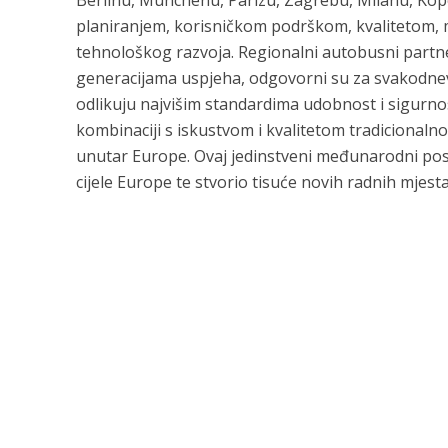
Berlinu, Münchenu, Parizu, Zagrebu, Milanu, Ko
planiranjem, korisničkom podrškom, kvalitetom, 
tehnološkog razvoja. Regionalni autobusni partne
generacijama uspjeha, odgovorni su za svakodnevno
odlikuju najvišim standardima udobnost i sigurno
kombinaciji s iskustvom i kvalitetom tradicional
unutar Europe. Ovaj jedinstveni međunarodni posl
cijele Europe te stvorio tisuće novih radnih mjesta