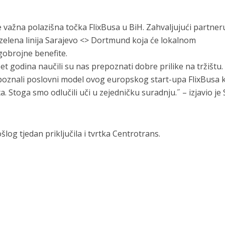
 važna polazišna točka FlixBusa u BiH. Zahvaljujući partner
 zelena linija Sarajevo <> Dortmund koja će lokalnom
obrojne benefite.
et godina naučili su nas prepoznati dobre prilike na tržištu.
epoznali poslovni model ovog europskog start-upa FlixBusa 
 Stoga smo odlučili uči u zejedničku suradnju.˝ – izjavio je
log tjedan priključila i tvrtka Centrotrans.