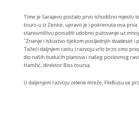
Time je Sarajevo postalo prvo ishodišno mjesto te
tours-u iz Zenice, upravo je i pokrenuta ova prva
stanovništvu ponuditi udobno putovanje uz mnog
˝Znanje i iskustvo tijekom posljednjih dvadeset i p
Težeći daljnjem rastu i razvoju vrlo brzo smo pr
dio naših budućih planova i našeg poslovnog rasta.
Hamžić, direktor Biss toursa.
U daljenjem razvoju zelene mreže, FlixBusu se proš