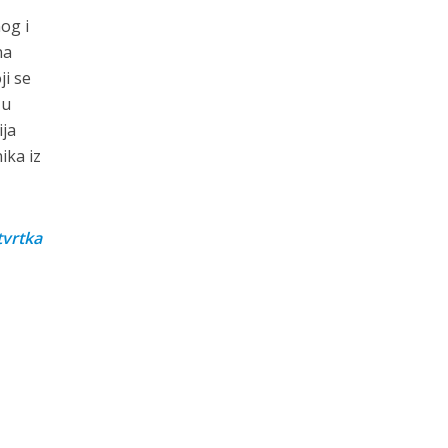
og i
na
ji se
 u
ija
ika iz
tvrtka