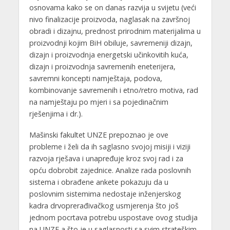
osnovama kako se on danas razvija u svijetu (veći
nivo finalizacije proizvoda, naglasak na završnoj
obradi i dizajnu, prednost prirodnim materijalima u
proizvodnji kojim BiH obiluje, savremeniji dizajn,
dizajn i proizvodnja energetski učinkovitih kuća,
dizajn i proizvodnja savremenih eneterijera,
savremni koncepti namještaja, podova,
kombinovanje savremenih i etno/retro motiva, rad
na namještaju po mjeri i sa pojedinačnim
rješenjima i dr.).
Mašinski fakultet UNZE prepoznao je ove
probleme i želi da ih saglasno svojoj misiji i viziji
razvoja rješava i unapređuje kroz svoj rad i za
opću dobrobit zajednice. Analize rada poslovnih
sistema i obrađene ankete pokazuju da u
poslovnim sistemima nedostaje inženjerskog
kadra drvoprerađivačkog usmjerenja što još
jednom pocrtava potrebu uspostave ovog studija
na UNZE a što je u saglasnosti sa svim strateškim