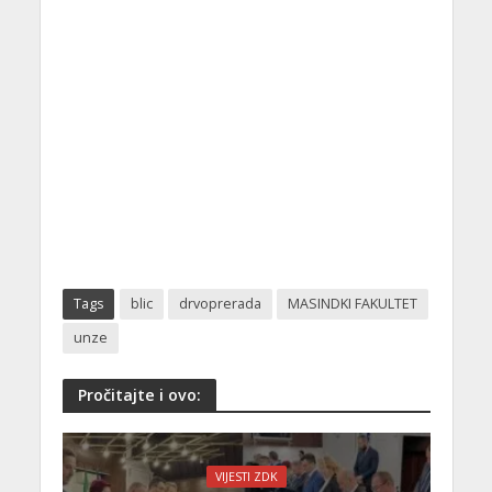
Tags
blic
drvoprerada
MASINDKI FAKULTET
unze
Pročitajte i ovo:
VIJESTI ZDK