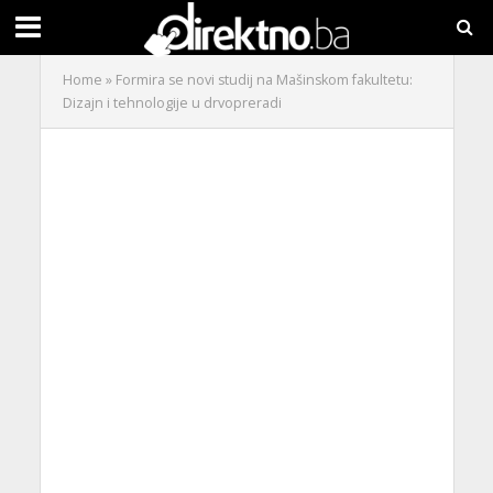
Home
»
Formira se novi studij na Mašinskom fakultetu:
Dizajn i tehnologije u drvopreradi