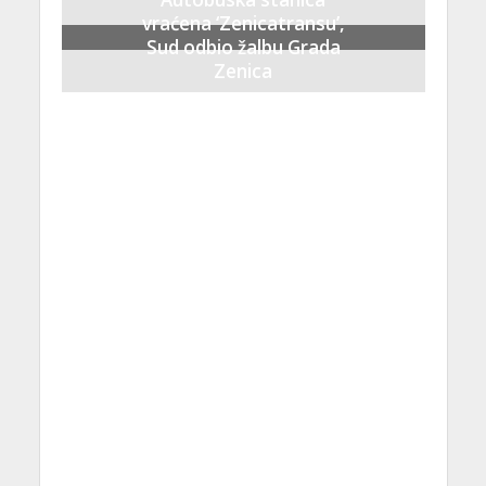
vraćena ‘Zenicatransu’,
Sud odbio žalbu Grada
Zenica
21 Septembra, 2023