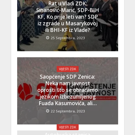
Rat u Vladi ZDK:
Sinanović-Marić, SDP-BIH
KF, Ko prije leti van? SDP
iz zgrade u Masarykovoj
ili BHI-KF iz Vlade?
25 Septembra, 2023
VIJESTI ZDK
Saopćenje SDP Zenica:
Neka nam javnost
oprosti što se obraćamo
jezikom izbezumljenog
Fuada Kasumovića, ali…
22 Septembra, 2023
VIJESTI ZDK
Autobuska stanica