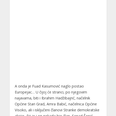
A onda je Fuad Kasumović naglo postao
Europejac… U čijoj će stranci, po njegovim
najavama, biti i Ibrahim Hadžibajrić, načelnik
Općine Stari Grad, Amra Babić, načelnica Općine
Visoko, ali i isključeni članovi Stranke demokratske
akcije, čiji je i on nekada bio član, Senad Šepić,