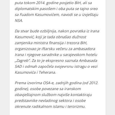
puta tokom 2014. godine posjetio BiH, ali sa
diplomatskim pasošem i oba puta se tajno sreo
sa Fuadom Kasumovićem, navodi se u izvještaju
NSA.
Da stvar bude ozbiljnija, nakon povratka iz Irana
Kasumović, koji je tada obnašao dužnost
zamjenika ministra finansija i trezora BiH,
organizovao je iftarsku večeru za ambasadora
Irana i njegove saradnike u sarajevskom hotelu
„Zagreb”. Za to je ekspresno saznala Ambasada
SAD i odmah započela svojevrsnu istragu o vezi
Kasumovića i Teherana.
Prema izvorima OSA-e, zadnjih godina (od 2012.
godine), osobe povezane sa iranskom
obavještajnom službom najviše kontaktiraju
predstavnike nevladinog sektora i osobe
okrenute radikalnom islamu i terorizmu.