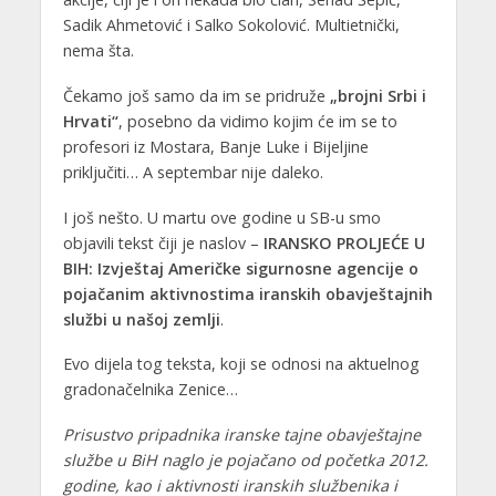
Sadik Ahmetović i Salko Sokolović. Multietnički,
nema šta.
Čekamo još samo da im se pridruže
„brojni Srbi i
Hrvati“
, posebno da vidimo kojim će im se to
profesori iz Mostara, Banje Luke i Bijeljine
priključiti… A septembar nije daleko.
I još nešto. U martu ove godine u SB-u smo
objavili tekst čiji je naslov –
IRANSKO PROLJEĆE U
BIH: Izvještaj Američke sigurnosne agencije o
pojačanim aktivnostima iranskih obavještajnih
službi u našoj zemlji
.
Evo dijela tog teksta, koji se odnosi na aktuelnog
gradonačelnika Zenice…
Prisustvo pripadnika iranske tajne obavještajne
službe u BiH naglo je pojačano od početka 2012.
godine, kao i aktivnosti iranskih službenika i