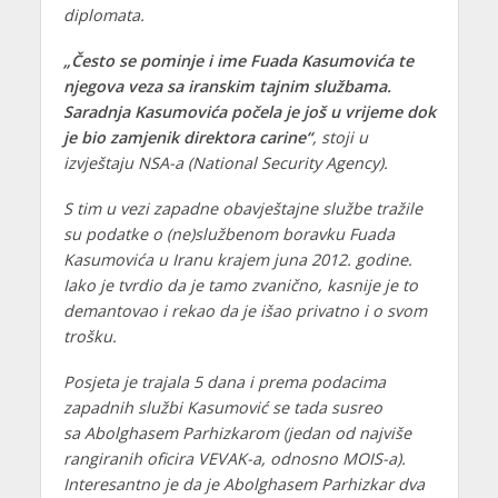
diplomata.
„Često se pominje i ime Fuada Kasumovića te
njegova veza sa iranskim tajnim službama.
Saradnja Kasumovića počela je još u vrijeme dok
je bio zamjenik direktora carine“
, stoji u
izvještaju NSA-a (National Security Agency).
S tim u vezi zapadne obavještajne službe tražile
su podatke o (ne)službenom boravku Fuada
Kasumovića u Iranu krajem juna 2012. godine.
Iako je tvrdio da je tamo zvanično, kasnije je to
demantovao i rekao da je išao privatno i o svom
trošku.
Posjeta je trajala 5 dana i prema podacima
zapadnih službi Kasumović se tada susreo
sa Abolghasem Parhizkarom (jedan od najviše
rangiranih oficira VEVAK-a, odnosno MOIS-a).
Interesantno je da je Abolghasem Parhizkar dva