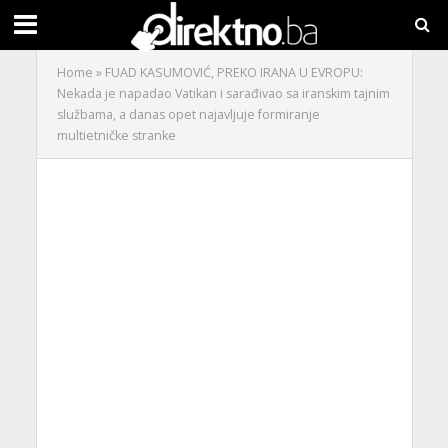
Home
»
FUAD KASUMOVIĆ, PREKO IRANA U EVROPU:
Nekada je napadao Vatikan i sarađivao sa iranskim tajnim
službama, a danas opet najavljuje formiranje
multietničke stranke