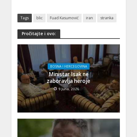
Tags
blic
Fuad Kasumović
iran
stranka
Pročitajte i ovo:
BOSNA I HERCEGOVINA
Ministar Isak ne
zaboravlja heroje
9 Juna, 2026