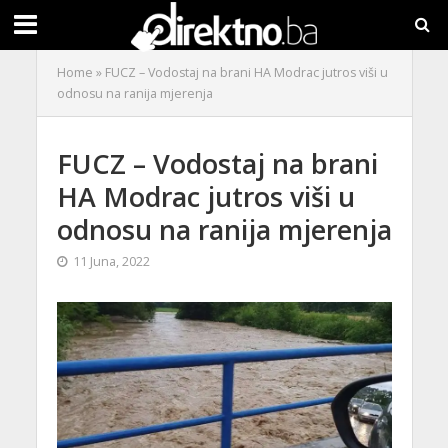
Home
»
FUCZ – Vodostaj na brani HA Modrac jutros viši u
odnosu na ranija mjerenja
FUCZ – Vodostaj na brani
HA Modrac jutros viši u
odnosu na ranija mjerenja
11 Juna, 2022