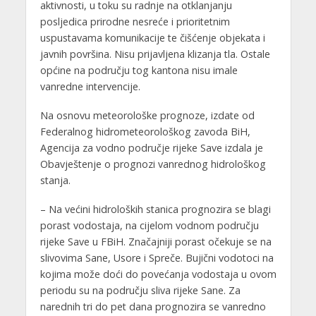
aktivnosti, u toku su radnje na otklanjanju
posljedica prirodne nesreće i prioritetnim
uspustavama komunikacije te čišćenje objekata i
javnih površina. Nisu prijavljena klizanja tla. Ostale
općine na području tog kantona nisu imale
vanredne intervencije.
Na osnovu meteorološke prognoze, izdate od
Federalnog hidrometeorološkog zavoda BiH,
Agencija za vodno područje rijeke Save izdala je
Obavještenje o prognozi vanrednog hidrološkog
stanja.
– Na većini hidroloških stanica prognozira se blagi
porast vodostaja, na cijelom vodnom području
rijeke Save u FBiH. Značajniji porast očekuje se na
slivovima Sane, Usore i Spreče. Bujični vodotoci na
kojima može doći do povećanja vodostaja u ovom
periodu su na području sliva rijeke Sane. Za
narednih tri do pet dana prognozira se vanredno