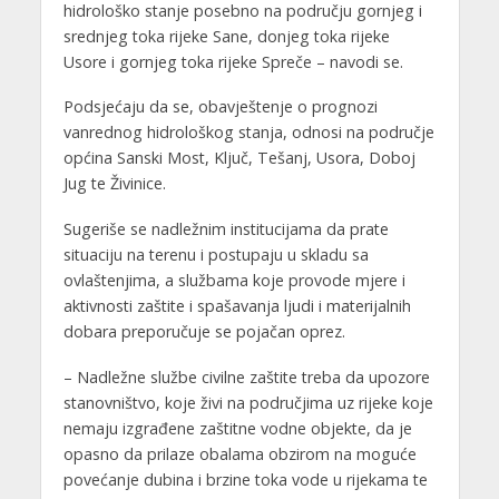
hidrološko stanje posebno na području gornjeg i
srednjeg toka rijeke Sane, donjeg toka rijeke
Usore i gornjeg toka rijeke Spreče – navodi se.
Podsjećaju da se, obavještenje o prognozi
vanrednog hidrološkog stanja, odnosi na područje
općina Sanski Most, Ključ, Tešanj, Usora, Doboj
Jug te Živinice.
Sugeriše se nadležnim institucijama da prate
situaciju na terenu i postupaju u skladu sa
ovlaštenjima, a službama koje provode mjere i
aktivnosti zaštite i spašavanja ljudi i materijalnih
dobara preporučuje se pojačan oprez.
– Nadležne službe civilne zaštite treba da upozore
stanovništvo, koje živi na područjima uz rijeke koje
nemaju izgrađene zaštitne vodne objekte, da je
opasno da prilaze obalama obzirom na moguće
povećanje dubina i brzine toka vode u rijekama te