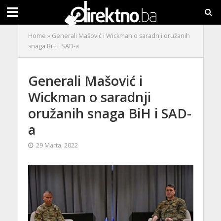
Home
»
Generali Mašović i Wickman o saradnji oružanih
snaga BiH i SAD-a
Generali Mašović i
Wickman o saradnji
oružanih snaga BiH i SAD-
a
29 Marta, 2022