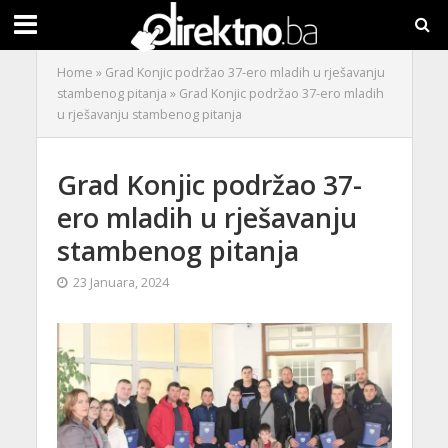
Home
»
Grad Konjic podržao 37-ero mladih u rješavanju
stambenog pitanja
»
Grad Konjic podržao 37-ero mladih
u rješavanju stambenog pitanja
Grad Konjic podržao 37-
ero mladih u rješavanju
stambenog pitanja
23 Januara, 2024