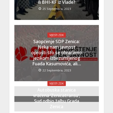
ili BHI-KF iz Vlade?
25 Septembra, 2023
VIJESTI ZDK
Saopćenje SDP Zenica:
Neka nam javnost
oprosti što se obraćamo
jezikom izbezumljenog
Fuada Kasumovića, ali…
22 Septembra, 2023
VIJESTI ZDK
Autobuska stanica
vraćena ‘Zenicatransu’,
Sud odbio žalbu Grada
Zenica