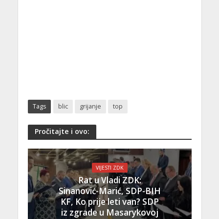
Tags
blic
grijanje
top
Pročitajte i ovo:
VIJESTI ZDK
Rat u Vladi ZDK:
Sinanović-Marić, SDP-BIH
KF, Ko prije leti van? SDP
iz zgrade u Masarykovoj