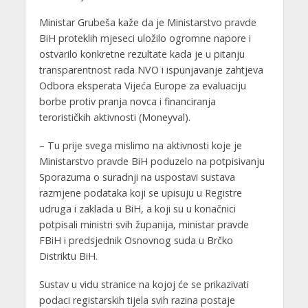
Ministar Grubeša kaže da je Ministarstvo pravde
BiH proteklih mjeseci uložilo ogromne napore i
ostvarilo konkretne rezultate kada je u pitanju
transparentnost rada NVO i ispunjavanje zahtjeva
Odbora eksperata Vijeća Europe za evaluaciju
borbe protiv pranja novca i financiranja
terorističkih aktivnosti (Moneyval).
– Tu prije svega mislimo na aktivnosti koje je
Ministarstvo pravde BiH poduzelo na potpisivanju
Sporazuma o suradnji na uspostavi sustava
razmjene podataka koji se upisuju u Registre
udruga i zaklada u BiH, a koji su u konačnici
potpisali ministri svih županija, ministar pravde
FBiH i predsjednik Osnovnog suda u Brčko
Distriktu BiH.
Sustav u vidu stranice na kojoj će se prikazivati
podaci registarskih tijela svih razina postaje