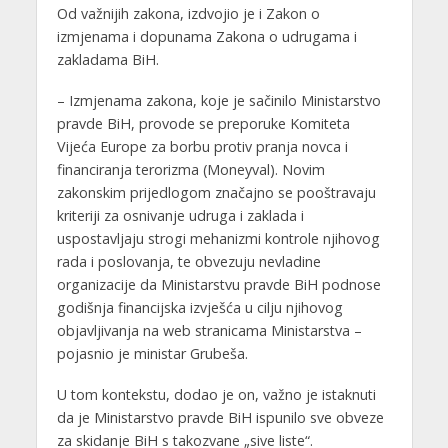
Od važnijih zakona, izdvojio je i Zakon o
izmjenama i dopunama Zakona o udrugama i
zakladama BiH.
– Izmjenama zakona, koje je sačinilo Ministarstvo
pravde BiH, provode se preporuke Komiteta
Vijeća Europe za borbu protiv pranja novca i
financiranja terorizma (Moneyval). Novim
zakonskim prijedlogom značajno se pooštravaju
kriteriji za osnivanje udruga i zaklada i
uspostavljaju strogi mehanizmi kontrole njihovog
rada i poslovanja, te obvezuju nevladine
organizacije da Ministarstvu pravde BiH podnose
godišnja financijska izvješća u cilju njihovog
objavljivanja na web stranicama Ministarstva –
pojasnio je ministar Grubeša.
U tom kontekstu, dodao je on, važno je istaknuti
da je Ministarstvo pravde BiH ispunilo sve obveze
za skidanje BiH s takozvane „sive liste“.