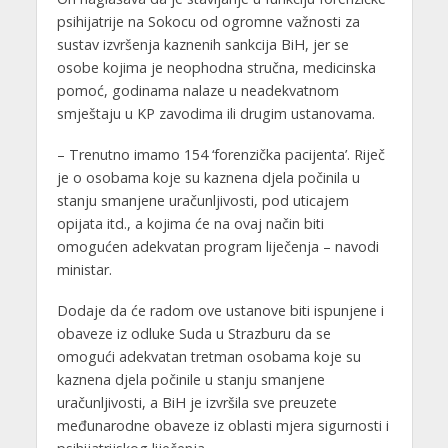
psihijatrije na Sokocu od ogromne važnosti za
sustav izvršenja kaznenih sankcija BiH, jer se
osobe kojima je neophodna stručna, medicinska
pomoć, godinama nalaze u neadekvatnom
smještaju u KP zavodima ili drugim ustanovama.
– Trenutno imamo 154 ‘forenzička pacijenta’. Riječ
je o osobama koje su kaznena djela počinila u
stanju smanjene uračunljivosti, pod uticajem
opijata itd., a kojima će na ovaj način biti
omogućen adekvatan program liječenja – navodi
ministar.
Dodaje da će radom ove ustanove biti ispunjene i
obaveze iz odluke Suda u Strazburu da se
omogući adekvatan tretman osobama koje su
kaznena djela počinile u stanju smanjene
uračunljivosti, a BiH je izvršila sve preuzete
međunarodne obaveze iz oblasti mjera sigurnosti i