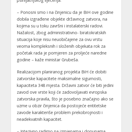
psihijatrijskog liječenja.
– Ponosni smo i na činjenicu da je BiH ove godine
dobila izgrađene objekte državnog zatvora, na
kojima su u toku završni i instalaterski radovi.
Nažalost, zbog administrativno- biratokratskih
situacija koje nisu neuobičajene za ovu vrstu
veoma kompleksnih i složenih objekata rok za
početak rada je pomjeren za proljeće naredne
godine – kaže ministar Grubeša.
Realizacijom planiranog projekta BiH će dobiti
zatvorske kapacitete maksimalne sigurnosti,
kapaciteta 348 mjesta. Državni zatvor će biti jedini
zavod ove vrste koji će zadovoljavati evropska
zatvorska pravila, što je posebno značajno ako se
uzme u obzir činjenica da postojeće entitetske
zavode karakteriše problem prekobrojnosti i
neadekvatnih kapacitet.
– Intezivno radimo na izmjenama i dopunama