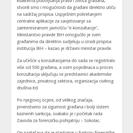
kvalitetna poboljšanja prava i života građana,
stvorili smo i mogućnosti da građani direktno utiču
na sadržaj propisa. Uspješnim pokretanjem
centralne aplikacije za savjetovanje sa
zainteresiranom javnošću “e-konzultacije”,
Ministarstvo pravde BiH omogućilo je svim
građanima da direktno sudjeluju u izradi propisa
institucija BiH – kazao je državni ministar pravde.
Za učešće u konzultacijama do sada se registriralo
više od 500 građana, a osim pojedinaca u proces
konzultacija uključuju se predstavnici akademske
zajednice, privatnog sektora, organizacija civilnog
društva itd.
Po njegovoj ocjeni, od velikog značaja,
prvenstveno za sigurnost građana i bolji sistem
kaznenih sankcija, svakako je i početak rada
Zavoda za forenzičku psihijatriju – Sokolac.
On naglašava da je stavljanje u funkciju forenzičke