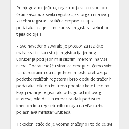
Po njegovim riječima, registracija se provodi po
četiri zakona, a svaki registracijski organ ima svoj
zasebni registar i različite propise za upis
podataka, pa je i sam sadržaj registara različit od
tijela do tijela.
– Sve navedeno stvaralo je prostor za različite
malverzacije kao što je registracija jednog
udruženja pod jednim ili sličnim imenom, na više
nivoa. Operativnošću stranice omogućit ćemo svim
zainteresiranim da na jednom mjestu pretražuju
podatke različitih registara i brzo dođu do traženih
podataka, bilo da im treba podatak koje tijelo na
kojoj razini je registriralo udrugu od njihovog
interesa, bilo da li ih interesira da li pod istim
imenom ima registriranih udruga na više razina –
pojašnjava ministar Grubeša.
Također, ističe da je veoma značajno i to da će svi