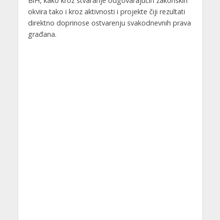
BiH, kako kroz stvaranje odgovarajućih zakonskih
okvira tako i kroz aktivnosti i projekte čiji rezultati
direktno doprinose ostvarenju svakodnevnih prava
građana.