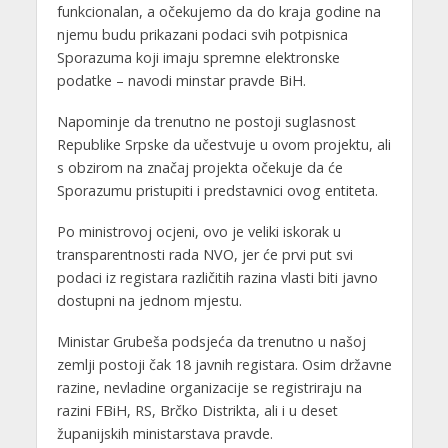
funkcionalan, a očekujemo da do kraja godine na
njemu budu prikazani podaci svih potpisnica
Sporazuma koji imaju spremne elektronske
podatke – navodi minstar pravde BiH.
Napominje da trenutno ne postoji suglasnost
Republike Srpske da učestvuje u ovom projektu, ali
s obzirom na značaj projekta očekuje da će
Sporazumu pristupiti i predstavnici ovog entiteta.
Po ministrovoj ocjeni, ovo je veliki iskorak u
transparentnosti rada NVO, jer će prvi put svi
podaci iz registara različitih razina vlasti biti javno
dostupni na jednom mjestu.
Ministar Grubeša podsjeća da trenutno u našoj
zemlji postoji čak 18 javnih registara. Osim državne
razine, nevladine organizacije se registriraju na
razini FBiH, RS, Brčko Distrikta, ali i u deset
županijskih ministarstava pravde.